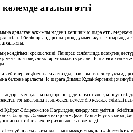
көлемде аталып өтті
мына арналған ауқымды мәдени-көпшілік іс-шара өтті. Мерекен
ергілікті билік органдарының қолдауымен жүзеге асырылды. С
 атсалысты.
еңдігімен ерекшеленді. Панкрац саябағында қазақтың дәстүрлі 
ар мен спорттық сайыстар ұйымдастырылды. Іс-шараға келген ж
ды.
тың күй өнері кеңінен насихатталды, шақырылған өнер ұжымда
рына белсене араласты. Іс-шараға Димаш Құдайбергеннің жанкү
рғындары мен қала қонақтарының, дипломатиялық корпус өкілдер
зақстан топырағында туып-өскен немесе бір кезеңде елімізді пан
і Қайрат Әбдірахманов Наурыздың жаңару мен үміттің, бейбітшіл
лғыс білдірді. Сонымен қатар ол «Qazaq Nomad» ұйымының ба
муниципалитетіне ерекше ризашылығын жеткізді.
 Республикасы арасындағы ынтымақтастық пен әріптестіктің үлгі