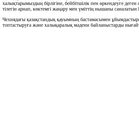
халықтарымыздың бірлігіне, бейбітшілік пен өркендеуге деген 
тілегін арнап, көктемгі жаңару мен үміттің нышаны саналатын 
Чехиядағы қазақстандық қауымның бастамасымен ұйымдастырыл
топтастыруға және халықаралық мәдени байланыстарды нығайт