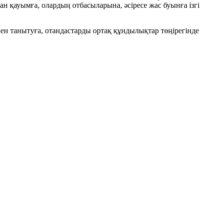
ан қауымға, олардың отбасыларына, әсіресе жас буынға ізгі
н танытуға, отандастарды ортақ құндылықтар төңірегінде