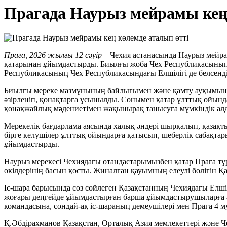
Прагада Наурыз мейрамы кең 
Прага, 2026 жылғы 12 сәуір
– Чехия астанасында Наурыз мейра
қатарынан ұйымдастырды. Биылғы жоба Чех Республикасының ж
Республикасының Чех Республикасындағы Елшілігі де белсенді
Биылғы мереке мазмұнының байлығымен және қамту ауқымының к
әзірленіп, қонақтарға ұсынылды. Сонымен қатар ұлттық ойынд
қонақжайлық мәдениетімен жақынырақ танысуға мүмкіндік ал
Мерекелік бағдарлама аясында халық әндері шырқалып, қазақ
бірге келушілер ұлттық ойындарға қатысып, шеберлік сабақта
ұйымдастырды.
Наурыз мерекесі Чехиядағы отандастарымызбен қатар Прага тұ
өкілдерінің басын қосты. Жиналған қауымның елеулі бөлігін Қа
Іс-шара барысында сөз сөйлеген Қазақстанның Чехиядағы Елшіс
жоғары деңгейде ұйымдастырған барша ұйымдастырушыларға а
командасына, сондай-ақ іс-шараның демеушілері мен Прага 4 
Қ.Әбдірахманов Қазақстан, Орталық Азия мемлекеттері және Чех