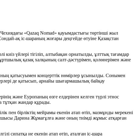
і Чехиядағы «Qazaq Nomad» қауымдастығы төртінші жыл
ондай-ақ іс-шараның жоғары деңгейде өтуіне Қазақстан
киіз үйлері тігіліп, алтыбақан орнатылды, ұлттық тағамдар
ұртшылық қазақ халқының салт-дәстүрімен, қолөнерімен және
рының қатысуымен концерттік нөмірлер ұсынылды. Сонымен
йерлері де қатысып, арнайы шығармашылық байқау
інің және Еуропаның өзге елдерінен келген түрлі этнос
а тұтқан жандар құрады.
ік пен бірліктің мейрамы екенін атап өтіп, мазмұнды мерекені
сшысы Дарина Жұмағұлға және оның тиімді жұмыс атқарған
лі сипатқа ие екенін атап өтіп, аталған іс-шара