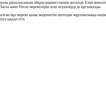
ортақ ұмтылысының айқын көрінісі екенін жеткізді. Елші жиналғ
Пасха және Песах мерекелерін атап өтушілерді де құттықтады.
ған бұл мереке қазақ мәдениетін шетелдік жұртшылыққа кеңіне
уға ықпал етті.