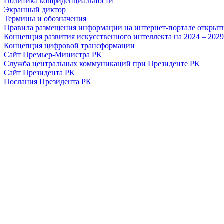
Политика конфиденциальности
Экранный диктор
Термины и обозначения
Правила размещения информации на интернет-портале откры
Концепция развития искусственного интеллекта на 2024 – 202
Концепция цифровой трансформации
Сайт Премьер-Министра РК
Служба центральных коммуникаций при Президенте РК
Сайт Президента РК
Послания Президента РК