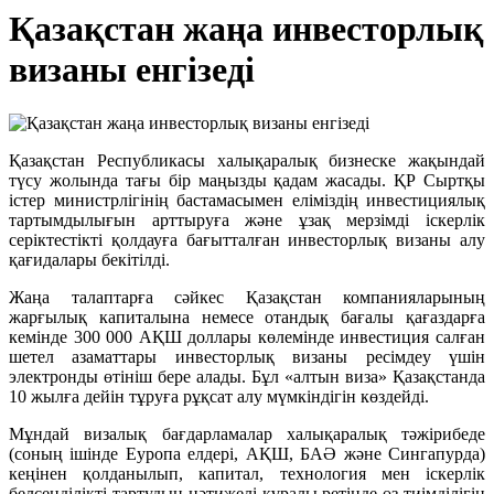
Қазақстан жаңа инвесторлық
визаны енгізеді
Қазақстан Республикасы халықаралық бизнеске жақындай
түсу жолында тағы бір маңызды қадам жасады. ҚР Сыртқы
істер министрлігінің бастамасымен еліміздің инвестициялық
тартымдылығын арттыруға және ұзақ мерзімді іскерлік
серіктестікті қолдауға бағытталған инвесторлық визаны алу
қағидалары бекітілді.
Жаңа талаптарға сәйкес Қазақстан компанияларының
жарғылық капиталына немесе отандық бағалы қағаздарға
кемінде 300 000 АҚШ доллары көлемінде инвестиция салған
шетел азаматтары инвесторлық визаны ресімдеу үшін
электронды өтініш бере алады. Бұл «алтын виза» Қазақстанда
10 жылға дейін тұруға рұқсат алу мүмкіндігін көздейді.
Мұндай визалық бағдарламалар халықаралық тәжірибеде
(соның ішінде Еуропа елдері, АҚШ, БАӘ және Сингапурда)
кеңінен қолданылып, капитал, технология мен іскерлік
белсенділікті тартудың нәтижелі құралы ретінде өз тиімділігін