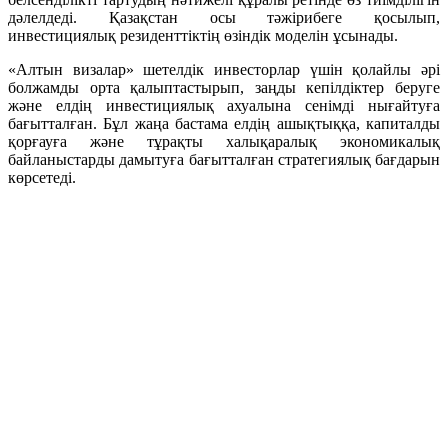
дәлелдеді. Қазақстан осы тәжірибеге қосылып,
инвестициялық резиденттіктің өзіндік моделін ұсынады.
«Алтын визалар» шетелдік инвесторлар үшін қолайлы әрі
болжамды орта қалыптастырып, заңды кепілдіктер беруге
және елдің инвестициялық ахуалына сенімді нығайтуға
бағытталған. Бұл жаңа бастама елдің ашықтыққа, капиталды
қорғауға және тұрақты халықаралық экономикалық
байланыстарды дамытуға бағытталған стратегиялық бағдарын
көрсетеді.