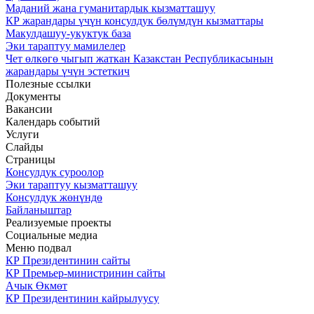
Маданий жана гуманитардык кызматташуу
КР жарандары үчүн консулдук бөлүмдүн кызматтары
Макулдашуу-укуктук база
Эки тараптуу мамилелер
Чет өлкөгө чыгып жаткан Казакстан Республикасынын
жарандары үчүн эстеткич
Полезные ссылки
Документы
Вакансии
Календарь событий
Услуги
Слайды
Страницы
Консулдук суроолор
Эки тараптуу кызматташуу
Консулдук жөнүндө
Байланыштар
Реализуемые проекты
Социальные медиа
Меню подвал
КР Президентинин сайты
КР Премьер-министринин сайты
Ачык Өкмөт
КР Президентинин кайрылуусу