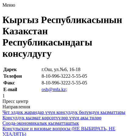
Меню
Кыргыз Республикасынын
Казакстан
Республикасындагы
консулдугу
Дарек
г.Ош, ул.№6, 16-18
Телефон
8-10-996-3222-5-55-05
Факс
8-10-996-3222-5-55-05
E-mail
osh@mfa.kz;
1
Пресс центр
Направления
Чет элдик жарандар үчүн консулдук бөлүмдүн кызматтары
Консулдук кызмат көрсөтүүлөр үчүн акы төлөө
Соода-экономикалык кызматташтык
Консульские и визовые вопросы (НЕ ВЫБИРАТЬ, НЕ
УДАЛЯТЬ)