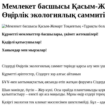
Мемлекет басшысы Қасым-Жом
Өңірлік экологиялық саммитін
Құрметті мемлекеттер басшылары, үкімет жетекшілері!
Қадірлі қатысушылар!
Ханымдар мен мырзалар!
Сіздерді Өңірлік экологиялық саммит төрінде қарсы алу мен 
Құрметті әріптестер, Сіздерге зор алғыс айтамын
БҰҰ-мен ынтымақтастық аясында өтіп жатқан форумға Сіздерд
Шын мәнінде, бүгін – Жер күні. Осы орайда планетамызды қор
қалыптастыру – өзекті әрі аса маңызды. Мұны өңір елдері терең 
Қазіргі экология тек климат мәселесімен шектелмейді. Бұл – адам