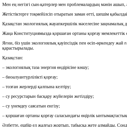
Мен ең негізгі сын-қатерлер мен проблемалардың мәнін ашып, 
Жетістіктерге тоқмейілсіп отыратын заман өтті, шешім қабылда
Қазақстан экологиялық жауапкершілік мәселесіне заңнамалық д
Жаңа Конституциямызда қоршаған ортаны қорғау мемлекеттік са
Яғни, біз үшін экологиялық қауіпсіздік пен өсіп-өркендеу жай 
қарастырылады.
Қазақстан:
– экологиялық таза энергия өндірісіне көшу;
– биоалуантүрлілікті қорғау;
– тозған жерлерді қалпына келтіру;
– су ресурстарын басқару жүйелерін жетілдіру;
– су үнемдеу саясатын енгізу;
– қоршаған ортаны қорғау саласындағы өңірлік ынтымақтасты
Әлбетте, ешбір ел жалғыз жортып, табысқа жете алмайды. Сон