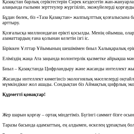
Қазақстан барлық серіктестерін Сирек кездесетін жан-жануар
алаңында ғылыми зерттеулер жүргізіліп, экожүйелерді қорғаудың
Бұдан бөлек, біз «Таза Қазақстан» жалпыұлттық қозғалысына 
арттыру.
Қозғалысқа миллиондаған ерікті қосылды. Менің ойымша, олар 
азаматтардың ғана қолынан келетін ізгі іс.
Біріккен Ұлттар Ұйымының шешімімен биыл Халықаралық ерікт
Еліміздің жаңа Ата заңында волонтерлік қызметке айрықша мән 
Биыл – Қазақстанда Цифрландыру және жасанды интеллект ж
Жасанды интеллект көмегінсіз экологиялық мәселелерді оңтайл
мүмкіндікке жол ашады. Сондықтан біз Аймақтық цифрлық экож
Құрметті қонақтар!
Жер шарын қорғау – ортақ міндетіміз. Бүгінгі саммит бізге осын
Таразы басында адамзаттың, ең алдымен, өскелең ұрпақтың бо