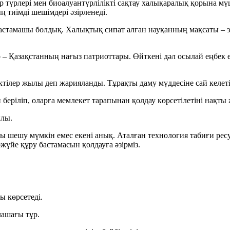
лар түрлері мен биоалуантүрлілікті сақтау халықаралық қорына
 тиімді шешімдері әзірленеді.
бастамашы болдық. Халықтық сипат алған науқанның мақсаты – э
– Қазақстанның нағыз патриоттары. Өйткені дәл осылай еңбек ет
ілер жылы деп жарияланды. Тұрақты даму мүддесіне сай келеті
беріліп, оларға мемлекет тарапынан қолдау көрсетілетіні нақты
ылы.
ы шешу мүмкін емес екені анық. Аталған технология табиғи ресу
үйе құру бастамасын қолдауға әзірміз.
ы көрсетеді.
лашағы тұр.