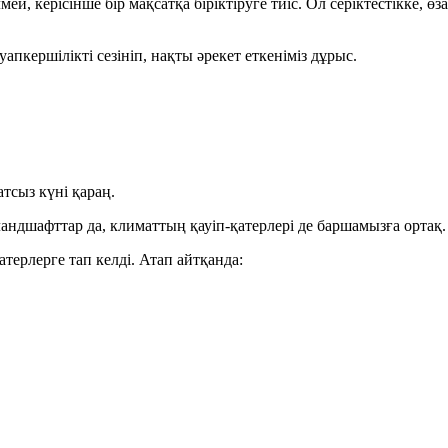
 керісінше бір мақсатқа біріктіруге тиіс. Ол серіктестікке, өза
апкершілікті сезініп, нақты әрекет еткеніміз дұрыс.
атсыз күні қараң.
 ландшафттар да, климаттың қауіп-қатерлері де баршамызға ортақ.
терлерге тап келді. Атап айтқанда: