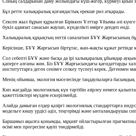
Соның салдарынан даму жолындағы күш-жігер, күрмеуі қиын эк
Бұл ретте халықаралық қоғамдастық ерекше рөл атқарады.
Сексен жыл бұрын құрылған Біріккен Ұлттар Ұйымы әлі күнге б
бүкіл адамзат санасын жаулап, күнделікті өмірге дендеп енді.
Халықаралық құқықтың негізі саналатын БҰҰ Жарғысының бұлжы
Керісінше, БҰҰ Жарғысын біртұтас, жан-жақты құжат ретінде қа
Сол себепті БҰҰ және басқа да ірі халықаралық ұйымдар ауқым
қаперге алғаны жөн. Біз БҰҰ Жарғысындағы қағидаттарды хал
институттарға деген сенімге селкеу түспеуі керек. Дегенмен 
Менің ойымша, экология мәселесінде таңдаулыларға басымдық б
Көп жағдайда экологиялық күн тәртібін әзірлеу немесе қалыпт
қажеттіліктері мүлдем ескерілмейді.
Алайда дамыған елдер қазіргі экологиялық стандарттарға инд
модельге көшу үрдісі әділ, теңгерімді және ынталандырушы сипа
Баршамыз ақылға қонымды, мұқият ойластырылған прагматикалы
өсімі мен прогресіне қауіп төндірмейді.