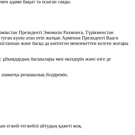
ен адами бақыт та осыған саяды.
әжікстан Президенті Эмомали Рахмонға, Түрікменстан
 туған күнін атап өтіп жатқан Армения Президенті Ваагн
кістаннан және басқа да көптеген мемлекеттен келген жоғары
ес ұйымдардың басшылары мен өкілдерін және өзге де
 азаматқа ризашылық білдіремін.
н егжей-тегжейлі айтудың қажеті жоқ.