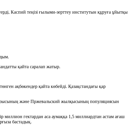
ерді, Каспий теңізі ғылыми-зерттеу институтын құруға ұйытқы
адым.
 мандатты қайта саралап жатыр.
 төнген ақбөкендер қайта көбейді. Қазақстандағы қар
жолбарысының және Пржевальский жылқысының популяциясын
ір миллион гектардан аса аумаққа 1,5 миллиардтан астам ағаш
рғыза бастадық.