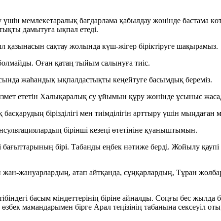
у үшін мемлекетаралық бағдарлама қабылдау жөнінде бастама көт
тықты дамытуға ықпал етеді.
л қазынасын сақтау жолында күш-жігер біріктіруге шақырамыз.
олмайды. Оған қатаң тыйым салынуға тиіс.
аласында жаһандық ықпалдастықты кеңейтуге басымдық береміз.
ызмет ететін Халықаралық су ұйымын құру жөнінде ұсыныс жас
қ басқарудың бірізділігі мен тиімділігін арттыру үшін мыңдаған
нсультациялардың бірінші кезеңі өтетініне қуаныштымын.
і бағыттарының бірі. Табанды еңбек нәтиже берді. Жойылу қаупі
сетін жан-жануарлардың, атап айтқанда, сұңқарлардың, Тұран 
біндегі басым міндеттерінің біріне айналды. Соңғы бес жылда б
 өзбек мамандарымен бірге Арал теңізінің табанына сексеуіл оты