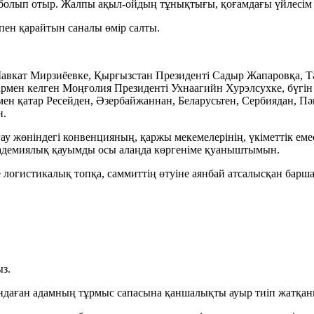
олып отыр. Жалпы ақыл-ойдың тұнықтығы, қоғамдағы үйлесім м
кпен қарайтын саналы өмір салты.
авкат Мирзиёевке, Қырғызстан Президенті Садыр Жапаровқа, Т
пармен келген Моңғолия Президенті Ухнаагийн Хурэлсухке, бүгін
ен қатар Ресейден, Әзербайжаннан, Беларусьтен, Сербиядан, Пә
н.
ау жөніндегі конвенцияның, қаржы мекемелерінің, үкіметтік ем
академиялық қауымды осы алаңда көргеніме қуаныштымын.
логистикалық топқа, саммиттің өтуіне аянбай атсалысқан барша
ыз.
даған адамның тұрмыс сапасына қаншалықты ауыр тиіп жатқаны