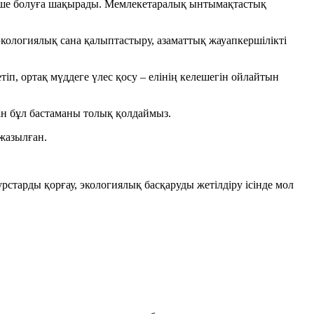
 мүше болуға шақырады. Мемлекетаралық ынтымақтастық
кологиялық сана қалыптастыру, азаматтық жауапкершілікті
іп, ортақ мүддеге үлес қосу – елінің келешегін ойлайтын
н бұл бастаманы толық қолдаймыз.
 жазылған.
рстарды қорғау, экологиялық басқаруды жетілдіру ісінде мол