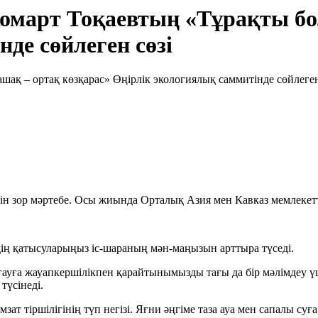
арт Тоқаевтың «Тұрақты бол
де сөйлеген сөзі
үшін зор мәртебе. Осы жиында Орталық Азия мен Кавказ мемлек
ің қатысуларыңыз іс-шараның мән-маңызын арттыра түседі.
ғауға жауапкершілікпен қарайтынымызды тағы да бір мәлімдеу ү
түсінеді.
зат тіршілігінің түп негізі. Яғни әңгіме таза ауа мен сапалы суғ