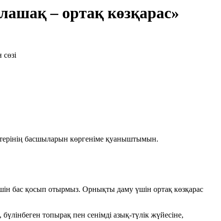
ашақ – ортақ көзқарас»
еттерінің басшыларын көргеніме қуаныштымын.
шін бас қосып отырмыз. Орнықты даму үшін ортақ көзқарас
а, бүлінбеген топырақ пен сенімді азық-түлік жүйесіне,