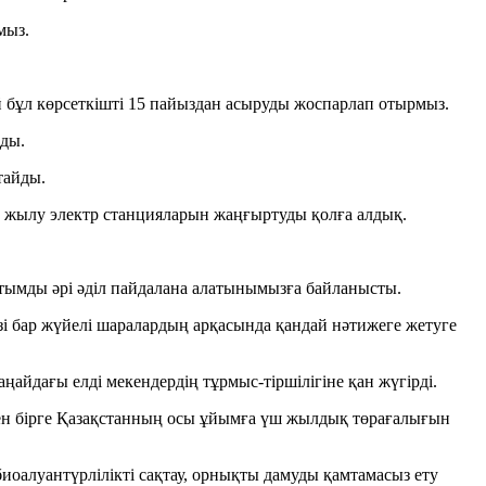
мыз.
й бұл көрсеткішті 15 пайыздан асыруды жоспарлап отырмыз.
йды.
тайды.
е жылу электр станцияларын жаңғыртуды қолға алдық.
 ұтымды әрі әділ пайдалана алатынымызға байланысты.
ізі бар жүйелі шаралардың арқасында қандай нәтижеге жетуге
айдағы елді мекендердің тұрмыс-тіршілігіне қан жүгірді.
бен бірге Қазақстанның осы ұйымға үш жылдық төрағалығын
биоалуантүрлілікті сақтау, орнықты дамуды қамтамасыз ету