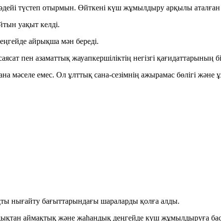
әдейі түстеп отырмын. Өйткені күш жұмылдыру арқылы аталған м
йтын уақыт келді.
еңгейде айрықша мән береді.
ясат пен азаматтық жауапкершіліктің негізгі қағидаттарының бі
ғана мәселе емес. Ол ұлттық сана-сезімнің ажырамас бөлігі және
қты нығайту бағыттарындағы шараларды қолға алды.
дықтан аймақтық және жаһандық деңгейде күш жұмылдыруға баса