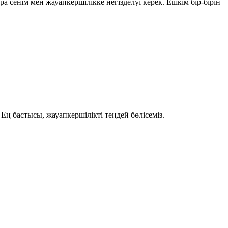
ра сенім мен жауапкершілікке негізделуі керек. Ешкім бір-бірін
 Ең бастысы, жауапкершілікті теңдей бөлісеміз.