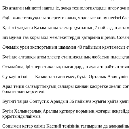
Біз аталған міндетті нақты іс, жаңа технологияларды игеру жә
Әділ және теңқұқылы энергетикалық модельге көшу негізгі ба
Қазіргі уақытта Қазақстанда электр қуатының 7 пайыздан аст
Біз мұнай-газ қоры мол мемлекеттердің қатарына кіреміз. Соғ
Әлемдік уран экспортының шамамен 40 пайызын қамтамасыз ете
Бүгінде алғашқы атом электр станциясының жобасын пысықтап
Осылайша, ірі энергетикалық нысандардан ауаға тарайтын зи
Су қауіпсіздігі – Қазақстан ғана емес, бүкіл Орталық Азия ү
Арал теңізі салғырттықтың салдары қандай қасіретке әкеліп с
болатынын көрсетеді.
Бүгінгі таңда Солтүстік Аралдың 36 пайызға жуығы қайта қалп
Бүгін Халықаралық Аралды құтқару қорының жоғары деңгейдег
қорытындылаймыз.
Сонымен қатар еліміз Каспий теңізінің тағдырына да алаңдайды