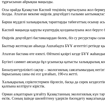
тұрғысынан айрықша маңызды.
Осы орайда Қазақстан Каспий теңізінің тартылуына жол берме
болды. Аталған мекеме өңірлік деңгейдегі ғылыми ынтымақтас
Барша мүдделі халықаралық тараптарды табиғаттың осынау асы
Каспий маңында қарулы күштердің қолданылуына жол беруге б
Өңірлік деңгейдегі бастамалардан бөлек, біз су ресурстары с
Былтыр желтоқсан айында Ашхабадта БҰҰ агенттігі ретінде қ
Аталған бастама өте өзекті. Өйткені қазіргі кезде БҰҰ жаһанды
Бүгінгі саммит аясында бұл ұсынысқа қатысты халықаралық ко
Биоалуантүрлілікті сақтау – экологиялық саясатымыздың негізг
барысының саны екі есе ұлғайып, 190-ға жетті.
Халықаралық серіктестермен бірлесіп, басқа да сирек кезде
қалпына келтіруге кірістік.
Орман алқаптарын ұлғайту Қазақстанның экологиялық күн тәрті
ектік. Соның ішінде шөлейттену үдерісін бәсеңдету мақсатында