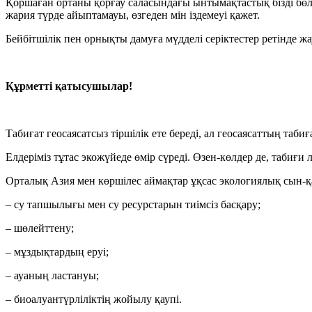
Қоршаған ортаны қорғау саласындағы ынтымақтастық бізді бөлмей,
жария түрде айыптамауы, өзгеден мін іздемеуі қажет.
Бейбітшілік пен орнықты дамуға мүдделі серіктестер ретінде жау
Құрметті қатысушылар!
Табиғат геосаясатсыз тіршілік ете береді, ал геосаясаттың табиғ
Елдеріміз тұтас экожүйеде өмір сүреді. Өзен-көлдер де, табиғи
Орталық Азия мен көршілес аймақтар ұқсас экологиялық сын-қа
– су тапшылығы мен су ресурстарын тиімсіз басқару;
– шөлейттену;
– мұздықтардың еруі;
– ауаның ластануы;
– биоалуантүрліліктің жойылу қаупі.