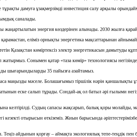
не тұрақты дамуға ұзақмерзімді инвестиция салу арқылы орындай
сымдық саналады.
амы жаңартылатын энергия көздерінен алынады. 2030 жылға қара
ан қарамастан, еліміз орнықты энергетика мақсаттарынан айныма
тін Қазақстан көміртексіз электр энергетикасын дамытуды құп
 жатырмыз. Сонымен қатар «таза көмір» технологиясы негізінд
янды шығарындыларды 35 пайызға азайтамыз.
шін аса маңызды мәселе. Болашағымыз тіршілік нәрін қаншалықты
оғатынын еске салып тұрады. Сондай-ақ ол батыл әрі ғылыми нег
ына келтірілді. Судың сапасы жақсарып, балық қоры молайды, маң
і кезекті отырысын өткіземіз. Жиын барысында әріптестеріміз
. Теңіз айдынын қорғау – аймақта экологиялық тепе-теңдік пен 