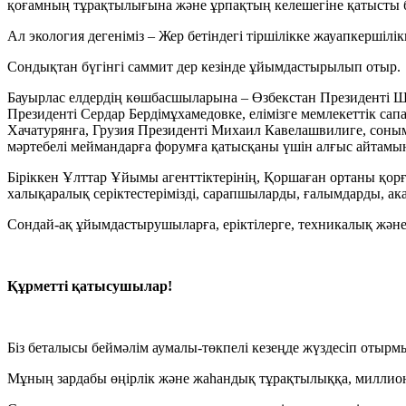
қоғамның тұрақтылығына және ұрпақтың келешегіне қатысты б
Ал экология дегеніміз – Жер бетіндегі тіршілікке жауапкершілі
Сондықтан бүгінгі саммит дер кезінде ұйымдастырылып отыр.
Бауырлас елдердің көшбасшыларына – Өзбекстан Президенті Ш
Президенті Сердар Бердімұхамедовке, елімізге мемлекеттік са
Хачатурянға, Грузия Президенті Михаил Кавелашвилиге, соным
мәртебелі меймандарға форумға қатысқаны үшін алғыс айтамы
Біріккен Ұлттар Ұйымы агенттіктерінің, Қоршаған ортаны қорғ
халықаралық серіктестерімізді, сарапшыларды, ғалымдарды, 
Сондай-ақ ұйымдастырушыларға, еріктілерге, техникалық және 
Құрметті қатысушылар!
Біз беталысы беймәлім аумалы-төкпелі кезеңде жүздесіп отырм
Мұның зардабы өңірлік және жаһандық тұрақтылыққа, миллион