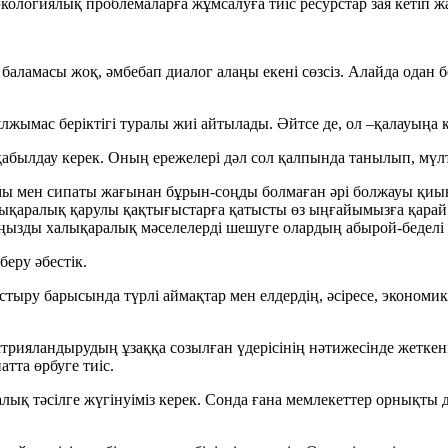
ологиялық проблемаларға жұмсалуға тиіс ресурстар зая кетіп ж
аламасы жоқ, әмбебап диалог алаңы екені сөзсіз. Алайда одан б
мас беріктігі туралы жиі айтылады. Әйтсе де, ол –қалауыңа қ
былдау керек. Оның ережелері дәл сол қалпында танылып, мүлтік
ы мен сипаты жағынан бұрын-соңды болмаған әрі болжауы қиын ө
ықаралық қарулы қақтығыстарға қатысты өз ыңғайымызға қарай
маңызды халықаралық мәселелерді шешуге олардың абырой-беделі
еру әбестік.
астыру барысында түрлі аймақтар мен елдердің, әсіресе, эконом
устрияландырудың ұзаққа созылған үдерісінің нәтижесінде жетк
тта өрбуге тиіс.
қ тәсілге жүгінуіміз керек. Сонда ғана мемлекеттер орнықты 