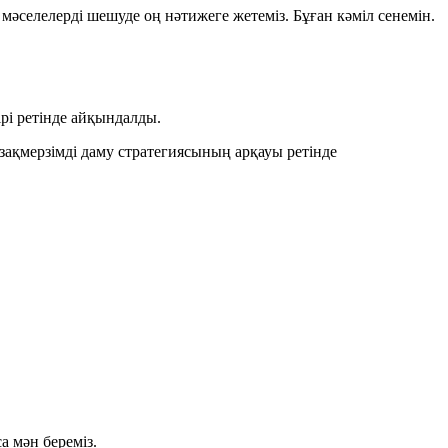
әселелерді шешуде оң нәтижеге жетеміз. Бұған кәміл сенемін.
рі ретінде айқындалды.
 ұзақмерзімді даму стратегиясының арқауы ретінде
 мән береміз.