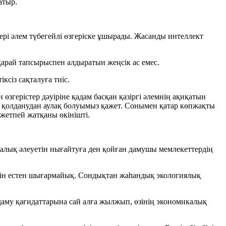
атыр.
ері әлем түбегейлі өзгеріске ұшырады. Жасанды интеллект
арай тапсырыспен алдыратын жеңсік ас емес.
сіз сақталуға тиіс.
згерістер дәуіріне қадам басқан қазіргі әлемнің ақиқатын
 қолданудан аулақ болуымыз қажет. Сонымен қатар көпжақты
 жетпей жатқаны өкінішті.
икалық әлеуетін нығайтуға ден қойған дамушы мемлекеттердің
енін естен шығармайық. Сондықтан жаһандық экологиялық
даму қағидаттарына сай алға жылжып, өзінің экономикалық