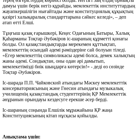
терең өзгерістердің көрінісі болды. Негізгі Заң елдің орнықты
дамуы үшін берік негіз құрайды, мемлекеттік институттардың
жауапкершілігін нығайтады және конституциялық құқықтың
қазіргі халықаралық стандарттарына сәйкес келеді», – деп
атап өтті Елші.
Тұңғыш қазақ ғарышкері, Кеңес Одағының Батыры, Халық
Қаһарманы Тоқтар Әубәкіров іс-шараның құрметті қонағы
болды. Ол қазақстандықтарды мерекемен құттықтап,
мемлекеттің осындай әдемі рәміздеріне сай болуын тіледі.
«Егер мемлекеттің символикасы әдемі болса, демек халықтың
жаны әдемі. Сондықтан, оны одан әрі дамытып,
мемлекетімізді биік шыңдарға көтерсін!» - деді өз сөзінде
Тоқтар Әубәкіров.
Іс-шарада П.П. Чайковский атындағы Мәскеу мемлекеттік
консерваториясының және Гнесин атындағы музыкалық
училищенің қазақстандық студенттерінің ҚР Мемлекеттік
әнұранын орындауы кездесуге ерекше әсер берді.
Іс-шараның соңында Елшілік мұражайына ҚР жаңа
Конституциясының кітап нұсқасы қойылды.
Анықтама үшін: