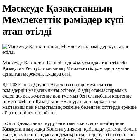
Мәскеуде Қазақстанның
Мемлекеттік рәміздер күні
атап өтілді
Мәскеуде Қазақстан Елшілігінде 4 маусымда атап өтілетін
Қазақстан Республикасының Мемлекеттік рәміздері күніне
арналған мерекелік іс-шара өтті.
ҚР РФ Елшісі Дәурен Абаев өз сөзінде мемлекеттік
рәміздердің маңыздылығы әсіресе, біздің отандастарымыз
елден жырақ жүргенде көк туымыз бен елтаңбаны көргенде
немесе «Менің Қазақстаным» әнұранын шырқағанда
мақтаныш пен қатыстылық сезіміне бөленген сәттерде ерекше
айқын көрінетінін айтты.
«Әділ Қазақстанды құру бағытын іске асыру шеңберінде
Қазақстанның жаңа Конституциясын қабылдау қоғамда болып
жатқан және оны одан әрі демократияландыруға бағытталған