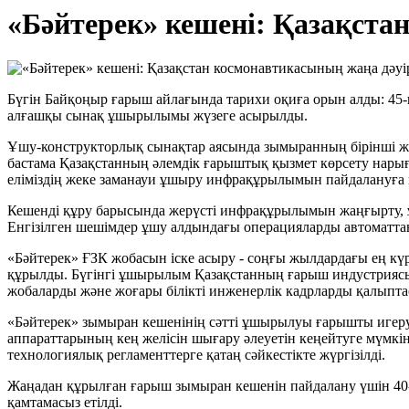
«Бәйтерек» кешені: Қазақстан
Бүгін Байқоңыр ғарыш айлағында тарихи оқиға орын алды: 4
алғашқы сынақ ұшырылымы жүзеге асырылды.
Ұшу-конструкторлық сынақтар аясында зымыранның бірінші жән
бастама Қазақстанның әлемдік ғарыштық қызмет көрсету нарығ
еліміздің жеке заманауи ұшыру инфрақұрылымын пайдалануға кө
Кешенді құру барысында жерүсті инфрақұрылымын жаңғырту, ұш
Енгізілген шешімдер ұшу алдындағы операцияларды автоматтан
«Бәйтерек» ҒЗК жобасын іске асыру - соңғы жылдардағы ең күр
құрылды. Бүгінгі ұшырылым Қазақстанның ғарыш индустриясы
жобаларды және жоғары білікті инженерлік кадрларды қалыпта
«Бәйтерек» зымыран кешенінің сәтті ұшырылуы ғарышты игеру
аппараттарының кең желісін шығару әлеуетін кеңейтуге мүмкі
технологиялық регламенттерге қатаң сәйкестікте жүргізілді.
Жаңадан құрылған ғарыш зымыран кешенін пайдалану үшін 40
қамтамасыз етілді.