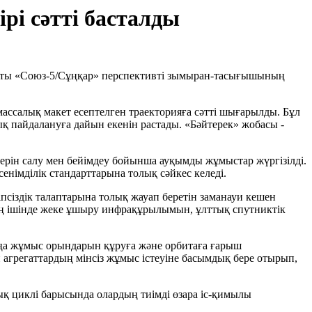
рі сәтті басталды
асты «Союз-5/Сұңқар» перспективті зымыран-тасығышының
ассалық макет есептелген траекторияға сәтті шығарылды. Бұл
қ пайдалануға дайын екенін растады. «Бәйтерек» жобасы -
ерін салу мен бейімдеу бойынша ауқымды жұмыстар жүргізілді.
німділік стандарттарына толық сәйкес келеді.
псіздік талаптарына толық жауап беретін заманауи кешен
ың ішінде жеке ұшыру инфрақұрылымын, ұлттық спутниктік
аңа жұмыс орындарын құруға және орбитаға ғарыш
агрегаттардың мінсіз жұмыс істеуіне басымдық бере отырып,
 циклі барысында олардың тиімді өзара іс-қимылы