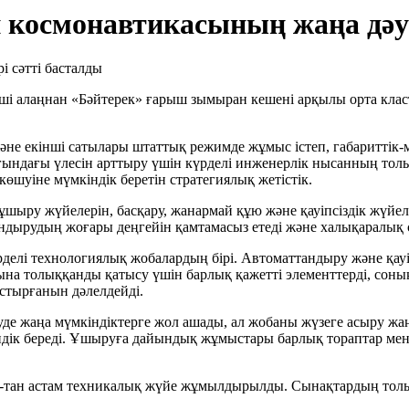
 космонавтикасының жаңа дәуі
5-ші алаңнан «Бәйтерек» ғарыш зымыран кешені арқылы орта кл
е екінші сатылары штаттық режимде жұмыс істеп, габариттік-м
ындағы үлесін арттыру үшін күрделі инженерлік нысанның толы
шуіне мүмкіндік беретін стратегиялық жетістік.
ыру жүйелерін, басқару, жанармай құю және қауіпсіздік жүйел
дырудың жоғары деңгейін қамтамасыз етеді және халықаралық се
делі технологиялық жобалардың бірі. Автоматтандыру және қауі
на толыққанды қатысу үшін барлық қажетті элементтерді, сон
стырғанын дәлелдейді.
де жаңа мүмкіндіктерге жол ашады, ал жобаны жүзеге асыру ж
ндік береді. Ұшыруға дайындық жұмыстары барлық тораптар мен 
-тан астам техникалық жүйе жұмылдырылды. Сынақтардың толық