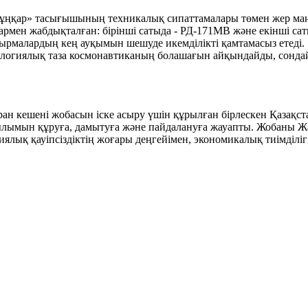
Сұңқар» тасығышының техникалық сипаттамалары төмен жер маң
тармен жабдықталған: бірінші сатыда - РД-171МВ және екінші с
сырмалардың кең ауқымын шешуде икемділікті қамтамасыз етеді
кологиялық таза космонавтиканың болашағын айқындайды, сонда
н кешені жобасын іске асыру үшін құрылған бірлескен Қазақст
лымын құруға, дамытуға және пайдалануға жауапты. Жобаны Жа
огиялық қауіпсіздіктің жоғары деңгейімен, экономикалық тиімді