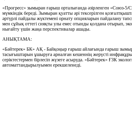
«Прогресс» зымыран ғарыш орталығанда әзірленген «Союз-5/
мүмкіндік береді. Зымыран қуатты әрі тексерілген қозғалтқыш
әртүрлі пайдалы жүктемені орнату опцияларын пайдалану тап
мен сұйық оттегі сияқты улы емес отынды қолдана отырып, э
нығайту үшін жаңа перспективалар ашады.
АНЫҚТАМА:
«Бәйтерек» БК» АҚ - Байқоңыр ғарыш айлағында ғарыш зымыра
тасығыштарын ұшыруға арналған кешеннің жерүсті инфрақұры
серіктестермен бірлесіп жүзеге асыруда. «Бәйтерек» ҒЗК экол
автоматтандырылуымен ерекшеленеді.