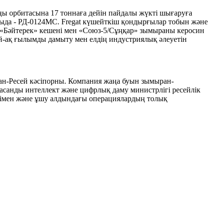
ы орбитасына 17 тоннаға дейін пайдалы жүкті шығаруға
атыда - РД-0124МС. Fregat күшейткіш қондырғылар тобын және
. «Бәйтерек» кешені мен «Союз-5/Сұңқар» зымыраны керосин
й-ақ ғылымды дамыту мен елдің индустриялық әлеуетін
ан-Ресей кәсіпорны. Компания жаңа буын зымыран-
санды интеллект және цифрлық даму министрлігі ресейлік
лігімен және ұшу алдындағы операциялардың толық