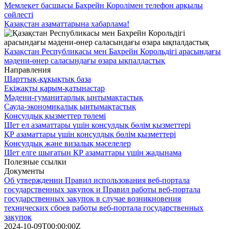
Мемлекет басшысы Бахрейн Королімен телефон арқылы
сөйлесті
Қазақстан азаматтарына хабарлама!
Қазақстан Республикасы мен Бахрейн Корольдігі арасындағы
мәдени-өнер саласындағы өзара ықпалдастық
Направления
Шарттық-құқықтық база
Екіжақты қарым-қатынастар
Мәдени-гуманитарлық ынтымақтастық
Сауда-экономикалық ынтымақтастық
Консулдық қызметтер төлемі
Шет ел азаматтары үшін консулдық бөлім қызметтері
ҚР азаматтары үшін консулдық бөлім қызметтері
Консулдық және визалық мәселелер
Шет елге шығатын ҚР азаматтары үшін жадынама
Полезные ссылки
Документы
Об утверждении Правил использования веб-портала
государственных закупок и Правил работы веб-портала
государственных закупок в случае возникновения
технических сбоев работы веб-портала государственных
закупок
2024-10-09T00:00:00Z