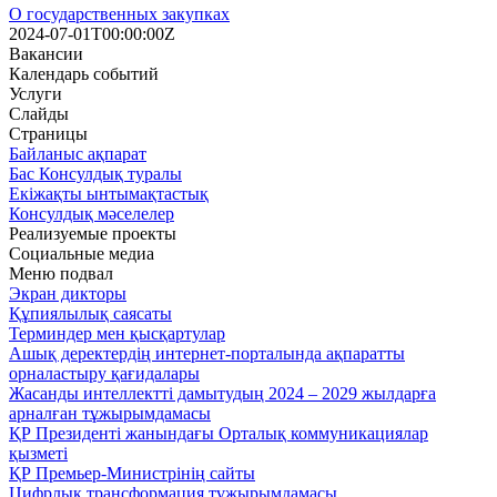
О государственных закупках
2024-07-01T00:00:00Z
Вакансии
Календарь событий
Услуги
Слайды
Страницы
Байланыс ақпарат
Бас Консулдық туралы
Екіжақты ынтымақтастық
Консулдық мәселелер
Реализуемые проекты
Социальные медиа
Меню подвал
Экран дикторы
Құпиялылық саясаты
Терминдер мен қысқартулар
Ашық деректердің интернет-порталында ақпаратты
орналастыру қағидалары
Жасанды интеллектті дамытудың 2024 – 2029 жылдарға
арналған тұжырымдамасы
ҚР Президенті жанындағы Орталық коммуникациялар
қызметі
ҚР Премьер-Министрінің сайты
Цифрлық трансформация тұжырымдамасы