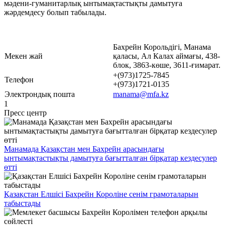
мәдени-гуманитарлық ынтымақтастықты дамытуға
жәрдемдесу болып табылады.
Бахрейн Корольдігі, Манама
Мекен жай
қаласы, Ал Калах аймағы, 438-
блок, 3863-көше, 3611-ғимарат.
+(973)1725-7845
Телефон
+(973)1721-0135
Электрондық пошта
manama@mfa.kz
1
Пресс центр
Манамада Қазақстан мен Бахрейн арасындағы
ынтымақтастықты дамытуға бағытталған бірқатар кездесулер
өтті
Қазақстан Елшісі Бахрейн Короліне сенім грамоталарын
табыстады