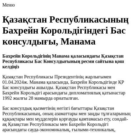
Меню
Қазақстан Республикасының
Бахрейн Корольдігіндегі Бас
консулдығы, Манама
Бахрейн Корольдігінің Манама қаласындағы Қазақстан
Республикасы Бас Консулдығының ресми сайтына қош
келдіңіз
Қазақстан Республикасы Президентінің жарлығымен
01.04.2024ж. Манама қаласында, Бахрейн Корольдігінде ҚР
Бас консулдығы ашылды. Қазақстан Республикасы мен
Бахрейн Корольдігі арасындағы дипломатиялық қатынастар
1992 жылғы 28 мамырда орнатылған.
Бас консулдық қызметінің негізгі бағыттары Қазақстан
Республикасының, оның азаматтары мен заңды тұлғаларының
құқықтары мен мүдделерін қорғауды қамтамасыз ету, сондай-
ақ Қазақстан Республикасы мен Бахрейн Корольдігі
арасындағы сауда-экономикалық, ғылыми-техникалық,