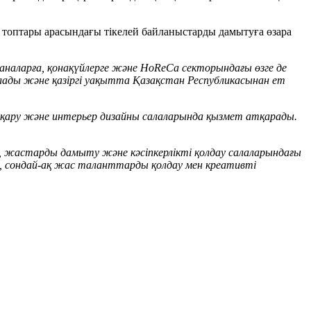
р топтары арасындағы тікелей байланыстарды дамытуға өзара
аналарға, қонақүйлерге және HoReCa секторындағы өзге де
лады және қазіргі уақытта Қазақстан Республикасынан ет
қару және интерьер дизайны салаларында қызмет атқарады.
у, жастарды дамыту және кәсіпкерлікті қолдау салаларындағы
, сондай-ақ жас таланттарды қолдау мен креативті