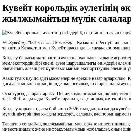
Кувейт корольдік әулетінің 
жылжымайтын мүлік салалар
Әл-Кувейт, 2026 жылғы 18 мамыр
– Қазақстан Республикасыны
тараптар Қазақстан мен Кувейт арасындағы сауда-экономика
Кездесу барысында тараптар ауыл шаруашылығы және агроөнерк
мемлекеттердің бірі екені, ауыл шаруашылығы өнімдерін әлемн
нығайтып, алғаш рет күнбағыс майын экспорттаушы әлемнің үзд
Азық-түлік қауіпсіздігі мәселелеріне ерекше назар аударылды. Қа
қоса алатынын, соның ішінде экологиялық таза әрі сапалы ауыл
Осы тұрғыда тараптар «Al Deira» компаниясының өкілдерімен б
тегжейлі талқылады. Кувейт тарапы қазақстандық жетекші ет 
Кездесу қорытындысы бойынша 2026 жылдың жазында кувейттік 
мүмкіндіктерін жан-жақты зерделеу, салалық кәсіпорындармен 
Тараптар сондай-ақ жылжымайтын мүлік және инвестициялық ы
инвестициялық және инфрақұрылымдық жобаларды, оның ішінде