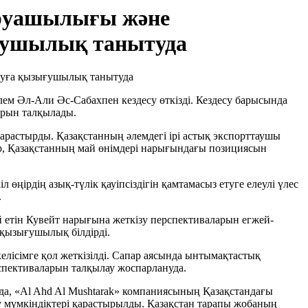
шаруашылығы және
ғушылық танытуда
ем Әл-Али Әc-Сабахпен кездесу өткізді. Кездесу барысында
арын талқылады.
растырды. Қазақстанның әлемдегі ірі астық экспорттаушы
тар, Қазақстанның май өнімдері нарығындағы позициясын
л өңірдің азық-түлік қауіпсіздігін қамтамасыз етуге елеулі үлес
.
й етін Кувейт нарығына жеткізу перспективаларын егжей-
 қызығушылық білдірді.
лісімге қол жеткізілді. Сапар аясында ынтымақтастық
рспективаларын талқылау жоспарлануда.
а, «Al Ahd Al Mushtarak» компаниясының Қазақстандағы
у мүмкіндіктері қарастырылды. Қазақстан тарапы жобаның