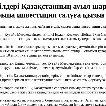
өкілдері Қазақстанның ауыл 
ына инвестиция салуға қызы
ң Кувейт Мемлекетіндегі Елшісі Ержан Елекеев Шейха Ухуд Сал
лық және инвестициялық ынтымақтастықты дамыту перспективал
әсіптік кешен салаларындағы ынтымақтастық мүмкіндіктерін қа
ің 80-нен астам еліне экспорттайтыны атап өтілді. Сонымен қа
ік 10 елінің қатарына енгені айтылды.
зақстан Елшісі еліміздің тек Кувейт Мемлекетінің ғана емес, бүкі
 шаруашылығы өнімдерін жеткізу мүмкіндігі бар екенін атап өтті
ірлесіп, Қазақстанның ет өнімдерін, соның ішінде сиыр және қо
өндірушілерімен және жеткізушілерімен ынтымақтастық орнатуға
тарап өкілдерінің Қазақстанға сапарын ұйымдастыру туралы ке
кездесулер өткізу және қазақстандық ет өнімдерін импорттау пе
нтымақтастық мәселелері бойынша пікір алмасты. Атап айтқанд
 «Alatau City» жедел даму қаласы жобасын іске асыруға қатыс