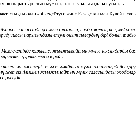
р үшін қарастырылған мүмкіндіктер туралы ақпарат ұсынды.
ақтастықты одан әрі кеңейтуге және Қазақстан мен Кувейт іске
ибуциясы саласында қызмет атқарып, сауда желілеріне, мейрамх
трибуциясы нарығындағы елеулі ойыншылардың бірі болып табы
йт Мемлекетінде құрылыс, жылжымайтын мүлік, нысандарды бас
қ бизнес құрылымына кіреді.
раткері әрі кәсіпкері, жылжымайтын мүлік, активтерді басқар
Оның жетекшілігімен жылжымайтын мүлік саласындағы жобалар
сырылуда.