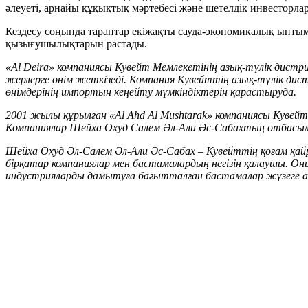
әлеуеті, арнайы құқықтық мәртебесі және шетелдік инвесторла
Кездесу соңында тараптар екіжақты сауда-экономикалық ынтым
қызығушылықтарын растады.
«Al Deira» компаниясы Кувейт Мемлекетінің азық-түлік дистр
жерлерге
өнім жеткізеді. Компания Кувейттің азық-түлік дис
өнімдерінің импортын кеңейту мүмкіндіктерін қарастыруда.
2001 жылы құрылған «Al Ahd Al Mushtarak» компаниясы Куве
Компаниялар Шейха Охуд Салем Әл-Али Ә
с
-Сабахтың отбасылы
Шейха Охуд Әл-Салем Әл-Али Ә
с
-Сабах
–
Кувейттің қоғам қай
бірқатар компаниялар мен бастамалардың негізін қалаушы. 
индустрияларды дамытуға бағытталған бастамалар жүзеге а