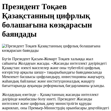
Президент Тоқаев
Қазақстанның цифрлық
болашағына көзқарасын
баяндады
Бүгін Президент Қасым-Жомарт Тоқаев халыққа жыл
сайынғы Жолдауын жасады. «Жасанды интеллект дәуіріндегі
Қазақстан: өзекті мәселелер және оны түбегейлі цифрлық
өзгерістер арқылы шешу» тақырыбындағы баяндамасында
Мемлекет басшысы цифрландыру, инвестицияны жаңғырту,
жаһандық байланыс және институционалдық жаңарту
бағыттарында ауқымды реформалық бағдарламаны ұсынды.
Жолдаудың өзегінде – Қазақстанның жасанды интеллект
дәуірінде көшбасшы болу ниеті. Президент Жасанды
интеллект және цифрлық даму министрлігін құруды
жариялап, оны Премьер-Министрдің орынбасары деңгейіндегі