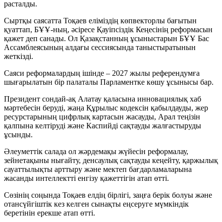
расталды.
Сыртқы саясатта Тоқаев еліміздің көпвекторлы бағытын
қуаттап, БҰҰ-ның, әсіресе Қауіпсіздік Кеңесінің реформасын
қажет деп санады. Ол Қазақстанның ұсыныстарын БҰҰ Бас
Ассамблеясының алдағы сессиясында таныстыратынын
жеткізді.
Саяси реформалардың ішінде – 2027 жылы референдумға
шығарылатын бір палаталы Парламентке көшу ұсынысы бар.
Президент сондай-ақ Алатау қаласына инновациялық хаб
мәртебесін беруді, жаңа Құрылыс кодексін қабылдауды, жер
ресурстарының цифрлық картасын жасауды, Арал теңізін
қалпына келтіруді және Каспийді сақтауды жалғастыруды
ұсынды.
Әлеуметтік салада ол жәрдемақы жүйесін реформалау,
зейнетақыны нығайту, денсаулық сақтауды кеңейту, қаржылық
сауаттылықты арттыру және мектеп бағдарламаларына
жасанды интеллектті енгізу қажеттігін атап өтті.
Сөзінің соңында Тоқаев елдің бірлігі, заңға берік болуы және
отансүйгіштік кез келген сынақты еңсеруге мүмкіндік
беретінін ерекше атап өтті.