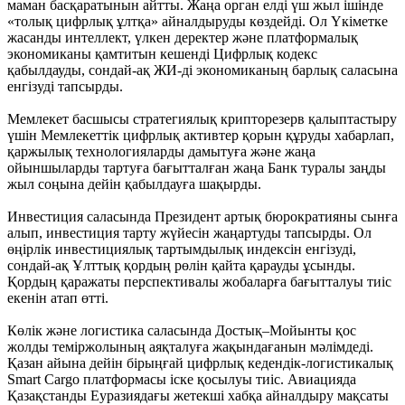
маман басқаратынын айтты. Жаңа орган елді үш жыл ішінде
«толық цифрлық ұлтқа» айналдыруды көздейді. Ол Үкіметке
жасанды интеллект, үлкен деректер және платформалық
экономиканы қамтитын кешенді Цифрлық кодекс
қабылдауды, сондай-ақ ЖИ-ді экономиканың барлық саласына
енгізуді тапсырды.
Мемлекет басшысы стратегиялық крипторезерв қалыптастыру
үшін Мемлекеттік цифрлық активтер қорын құруды хабарлап,
қаржылық технологияларды дамытуға және жаңа
ойыншыларды тартуға бағытталған жаңа Банк туралы заңды
жыл соңына дейін қабылдауға шақырды.
Инвестиция саласында Президент артық бюрократияны сынға
алып, инвестиция тарту жүйесін жаңартуды тапсырды. Ол
өңірлік инвестициялық тартымдылық индексін енгізуді,
сондай-ақ Ұлттық қордың рөлін қайта қарауды ұсынды.
Қордың қаражаты перспективалы жобаларға бағытталуы тиіс
екенін атап өтті.
Көлік және логистика саласында Достық–Мойынты қос
жолды теміржолының аяқталуға жақындағанын мәлімдеді.
Қазан айына дейін бірыңғай цифрлық кедендік-логистикалық
Smart Cargo платформасы іске қосылуы тиіс. Авиацияда
Қазақстанды Еуразиядағы жетекші хабқа айналдыру мақсаты