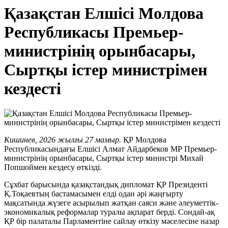
Қазақстан Елшісі Молдова
Республикасы Премьер-
министрінің орынбасары,
Сыртқы істер министрімен
кездесті
Кишинев, 2026 жылғы 27 мамыр.
ҚР Молдова
Республикасындағы Елшісі Алмат Айдарбеков МР Премьер-
министрінің орынбасары, Сыртқы істер министрі Михай
Попшоймен кездесу өткізді.
Сұхбат барысында қазақстандық дипломат ҚР Президенті
Қ.Тоқаевтың бастамасымен елді одан әрі жаңғырту
мақсатында жүзеге асырылып жатқан саяси және әлеуметтік-
экономикалық реформалар туралы ақпарат берді. Сондай-ақ
ҚР бір палаталы Парламентіне сайлау өткізу мәселесіне назар