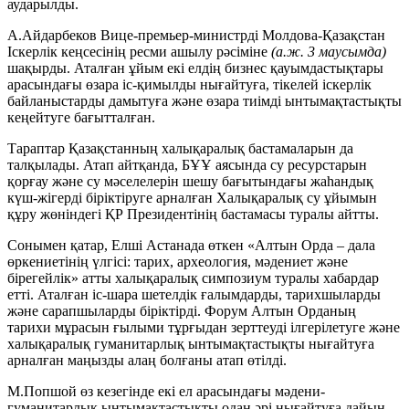
аударылды.
А.Айдарбеков Вице-премьер-министрді Молдова-Қазақстан
Іскерлік кеңсесінің ресми ашылу рәсіміне
(а.ж. 3 маусымда)
шақырды. Аталған ұйым екі елдің бизнес қауымдастықтары
арасындағы өзара іс-қимылды нығайтуға, тікелей іскерлік
байланыстарды дамытуға және өзара тиімді ынтымақтастықты
кеңейтуге бағытталған.
Тараптар Қазақстанның халықаралық бастамаларын да
талқылады. Атап айтқанда, БҰҰ аясында су ресурстарын
қорғау және су мәселелерін шешу бағытындағы жаһандық
күш-жігерді біріктіруге арналған Халықаралық су ұйымын
құру жөніндегі ҚР Президентінің бастамасы туралы айтты.
Сонымен қатар, Елші Астанада өткен «Алтын Орда – дала
өркениетінің үлгісі: тарих, археология, мәдениет және
бірегейлік» атты халықаралық симпозиум туралы хабардар
етті. Аталған іс-шара шетелдік ғалымдарды, тарихшыларды
және сарапшыларды біріктірді. Форум Алтын Орданың
тарихи мұрасын ғылыми тұрғыдан зерттеуді ілгерілетуге және
халықаралық гуманитарлық ынтымақтастықты нығайтуға
арналған маңызды алаң болғаны атап өтілді.
М.Попшой өз кезегінде екі ел арасындағы мәдени-
гуманитарлық ынтымақтастықты одан әрі нығайтуға дайын