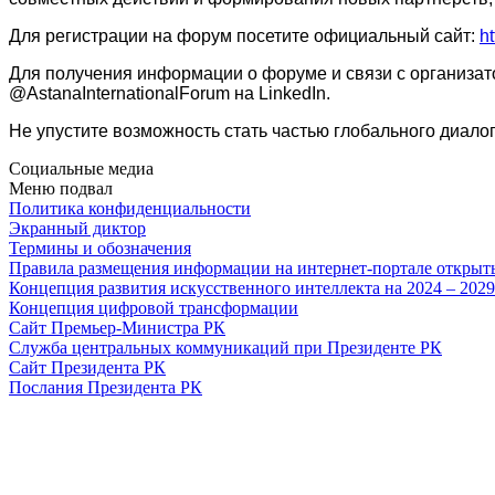
Для регистрации на форум посетите официальный сайт:
ht
Для получения информации о форуме и связи с организат
@AstanaInternationalForum на LinkedIn.
Не упустите возможность стать частью глобального диал
Социальные медиа
Меню подвал
Политика конфиденциальности
Экранный диктор
Термины и обозначения
Правила размещения информации на интернет-портале откры
Концепция развития искусственного интеллекта на 2024 – 202
Концепция цифровой трансформации
Сайт Премьер-Министра РК
Служба центральных коммуникаций при Президенте РК
Сайт Президента РК
Послания Президента РК