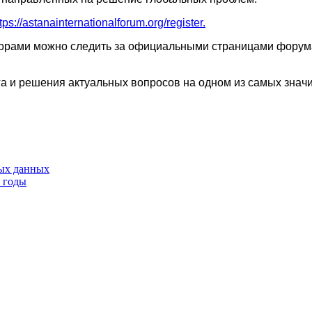
tps://astanainternationalforum.org/register.
орами можно следить за официальными страницами форума 
ога и решения актуальных вопросов на одном из самых зна
тых данных
9 годы