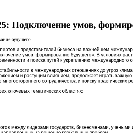
025: Подключение умов, форми
спертов и представителей бизнеса на важнейшем международ
дключение умов, формирование будущего». В условиях раст
еменности и поиска путей к укреплению международного с
естабильности в международных отношениях до угроз клим
оложением и растущим влиянием, продолжает играть важну
е многостороннего сотрудничества и поиску практических
ех ключевых тематических областях:
алогов между лидерами государств, бизнесменами, учеными
 направленных на решение глобальных проблем.