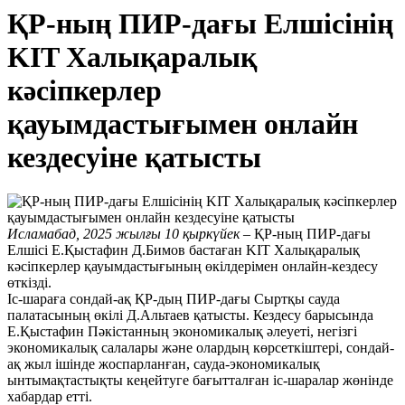
ҚР-ның ПИР-дағы Елшісінің
KIT Халықаралық
кәсіпкерлер
қауымдастығымен онлайн
кездесуіне қатысты
Исламабад, 2025 жылғы 10 қыркүйек
– ҚР-ның ПИР-дағы
Елшісі Е.Қыстафин Д.Бимов бастаған KIT Халықаралық
кәсіпкерлер қауымдастығының өкілдерімен онлайн-кездесу
өткізді.
Іс-шараға сондай-ақ ҚР-дың ПИР-дағы Сыртқы сауда
палатасының өкілі Д.Альтаев қатысты. Кездесу барысында
Е.Қыстафин Пәкістанның экономикалық әлеуеті, негізгі
экономикалық салалары және олардың көрсеткіштері, сондай-
ақ жыл ішінде жоспарланған, сауда-экономикалық
ынтымақтастықты кеңейтуге бағытталған іс-шаралар жөнінде
хабардар етті.