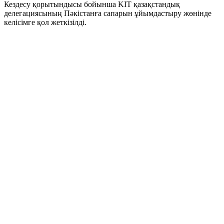
Кездесу қорытындысы бойынша KIT қазақстандық
делегациясының Пәкістанға сапарын ұйымдастыру жөнінде
келісімге қол жеткізілді.