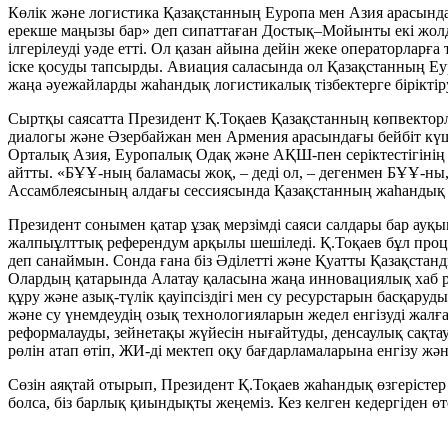
Көлік және логистика Қазақстанның Еуропа мен Азия арасынд
ерекше маңызы бар» деп сипаттаған Достық–Мойынты екі жол
ілгерілеуді уәде етті. Ол қазан айына дейін жеке операторлар
іске қосуды тапсырды. Авиация саласында ол Қазақстанның Еу
жаңа әуежайларды жаһандық логистикалық тізбектерге біріктір
Сыртқы саясатта Президент Қ.Тоқаев Қазақстанның көпвектор
диалогы және Әзербайжан мен Армения арасындағы бейбіт күш-
Орталық Азия, Еуропалық Одақ және АҚШ-пен серіктестігінің ө
айтты. «БҰҰ-ның баламасы жоқ, – деді ол, – дегенмен БҰҰ-ны, 
Ассамблеясының алдағы сессиясында Қазақстанның жаһандық
Президент сонымен қатар ұзақ мерзімді саяси салдары бар а
жалпыұлттық референдум арқылы шешіледі. Қ.Тоқаев бұл проце
деп санаймын. Сонда ғана біз Әділетті және Қуатты Қазақст
Олардың қатарында Алатау қаласына жаңа инновациялық хаб ре
құру және азық-түлік қауіпсіздігі мен су ресурстарын басқаруды
және су үнемдеудің озық технологияларын жедел енгізуді жалғ
реформалауды, зейнетақы жүйесін нығайтуды, денсаулық сақта
рөлін атап өтіп, ЖИ-ді мектеп оқу бағдарламаларына енгізу ж
Сөзін аяқтай отырып, Президент Қ.Тоқаев жаһандық өзгерістер 
болса, біз барлық қиындықты жеңеміз. Кез келген кедергіден өте