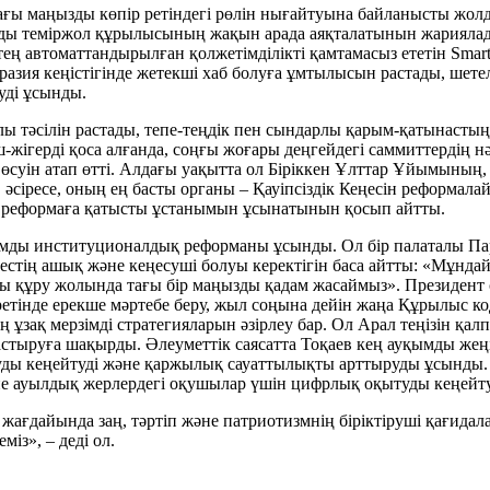
ағы маңызды көпір ретіндегі рөлін нығайтуына байланысты жол
ды теміржол құрылысының жақын арада аяқталатынын жариялад
ға тең автоматтандырылған қолжетімділікті қамтамасыз ететін S
разия кеңістігінде жетекші хаб болуға ұмтылысын растады, шет
уді ұсынды.
лы тәсілін растады, тепе-теңдік пен сындарлы қарым-қатынаст
жігерді қоса алғанда, соңғы жоғары деңгейдегі саммиттердің 
суін атап өтті. Алдағы уақытта ол Біріккен Ұлттар Ұйымының, ә
әсіресе, оның ең басты органы – Қауіпсіздік Кеңесін реформала
 реформаға қатысты ұстанымын ұсынатынын қосып айтты.
уқымды институционалдық реформаны ұсынды. Ол бір палаталы Па
стің ашық және кеңесуші болуы керектігін баса айтты: «Мұнда
анды құру жолында тағы бір маңызды қадам жасаймыз». Президе
тінде ерекше мәртебе беру, жыл соңына дейін жаңа Құрылыс ко
ң ұзақ мерзімді стратегияларын әзірлеу бар. Ол Арал теңізін қал
астыруға шақырды. Әлеуметтік саясатта Тоқаев кең ауқымды жеңі
уды кеңейтуді және қаржылық сауаттылықты арттыруды ұсынды. О
әне ауылдық жерлердегі оқушылар үшін цифрлық оқытуды кеңейту
жағдайында заң, тәртіп және патриотизмнің біріктіруші қағидал
міз», – деді ол.