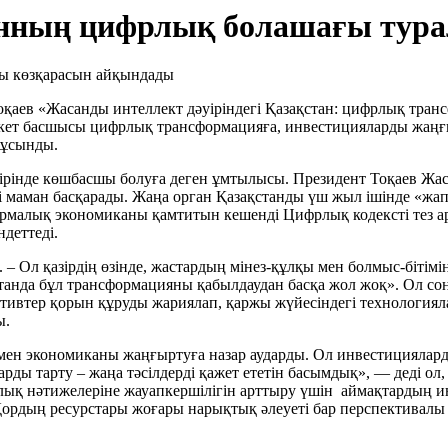
анның цифрлық болашағы тур
қаев «Жасанды интеллект дәуіріндегі Қазақстан: цифрлық транс
ет басшысы цифрлық трансформацияға, инвестицияларды жаңғы
 ұсынды.
уірінде көшбасшы болуға деген ұмтылысы. Президент Тоқаев Жа
маман басқарады. Жаңа орган Қазақстанды үш жыл ішінде «жаппа
рмалық экономиканы қамтитын кешенді Цифрлық кодексті тез а
ндеттеді.
 – Ол қазірдің өзінде, жастардың мінез-құлқы мен болмыс-бітімін
қстанда бұл трансформацияны қабылдаудан басқа жол жоқ». Ол 
тивтер қорын құруды жариялап, қаржы жүйесіндегі технологиял
ы.
ен экономиканы жаңғыртуға назар аударды. Ол инвестицияларды
ларды тарту – жаңа тәсілдерді қажет ететін басымдық», — деді 
калық нәтижелеріне жауапкершілігін арттыру үшін аймақтардың 
«Қордың ресурстары жоғары нарықтық әлеуеті бар перспектива