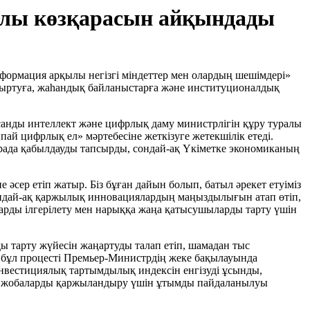
алы көзқарасын айқындады
формация арқылы негізгі міндеттер мен олардың шешімдері»
ртуға, жаһандық байланыстарға және институционалдық
санды интеллект және цифрлық даму министрлігін құру туралы
й цифрлық ел» мәртебесіне жеткізуге жетекшілік етеді.
рада қабылдауды тапсырды, сондай-ақ Үкіметке экономиканың
е әсер етіп жатыр. Біз бұған дайын болып, батыл әрекет етуіміз
сондай-ақ қаржылық инновациялардың маңыздылығын атап өтіп,
арды ілгерілету мен нарыққа жаңа қатысушыларды тарту үшін
 тарту жүйесін жаңартуды талап етіп, шамадан тыс
ол, бұл процесті Премьер-Министрдің жеке бақылауында
инвестициялық тартымдылық индексін енгізуді ұсынды,
лы жобаларды қаржыландыру үшін ұтымды пайдаланылуы