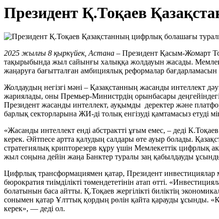
Президент Қ.Тоқаев Қазақст
2025 жылғы 8 қыркүйек,
Астана
– Президент Қасым-Жомарт То
тақырыбында жыл сайынғы халыққа жолдауын жасады. Мемлек
жаңаруға бағытталған амбициялық реформалар бағдарламасын
Жолдаудың негізгі мәні – Қазақстанның жасанды интеллект дә
жариялады, оны Премьер-Министрдің орынбасары деңгейіндегі 
Президент жасанды интеллект, ауқымды деректер және платфо
барлық секторларына ЖИ-ді толық енгізуді қамтамасыз етуді мі
«Жасанды интеллект енді абстрактті ұғым емес, – деді К.Тоқаев.
керек. Әйтпесе артта қалудың салдары өте ауыр болады. Қаза
стратегиялық крипторезерв құру үшін Мемлекеттік цифрлық ак
жыл соңына дейін жаңа Банктер туралы заң қабылдауды ұсынд
Цифрлық трансформациямен қатар, Президент инвестициялар м
бюрократия тиімділікті төмендететінін атап өтті. «Инвестиция
болатынын баса айтты. Қ.Тоқаев жергілікті биліктің экономи
сонымен қатар Ұлттық қордың рөлін қайта қарауды ұсынды. 
керек», — деді ол.