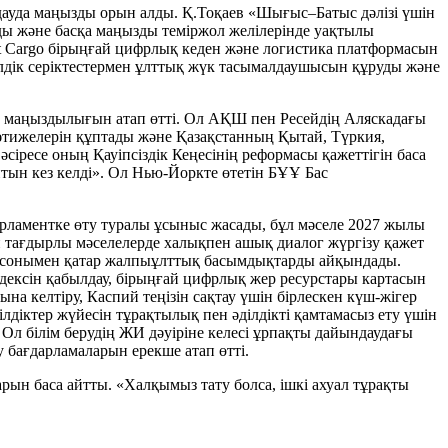
дауда маңызды орын алды. Қ.Тоқаев «Шығыс–Батыс дәлізі үшін
ы және басқа маңызды теміржол желілерінде уақтылы
mart Cargo бірыңғай цифрлық кеден және логистика платформасын
елдік серіктестермен ұлттық жүк тасымалдаушысын құруды және
ың маңыздылығын атап өтті. Ол АҚШ пен Ресейдің Аляскадағы
нәтижелерін құптады және Қазақстанның Қытай, Түркия,
сіресе оның Қауіпсіздік Кеңесінің реформасы қажеттігін баса
йтын кез келді». Ол Нью-Йоркте өтетін БҰҰ Бас
рламентке өту туралы ұсыныс жасады, бұл мәселе 2027 жылы
й тағдырлы мәселелерде халықпен ашық диалог жүргізу қажет
нт сонымен қатар жалпыұлттық басымдықтарды айқындады.
дексін қабылдау, бірыңғай цифрлық жер ресурстары картасын
пына келтіру, Каспий теңізін сақтау үшін бірлескен күш-жігер
лдіктер жүйесін тұрақтылық пен әділдікті қамтамасыз ету үшін
л білім берудің ЖИ дәуіріне келесі ұрпақты дайындаудағы
 бағдарламаларын ерекше атап өтті.
арын баса айтты. «Халқымыз тату болса, ішкі ахуал тұрақты