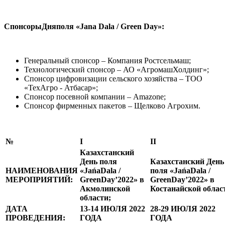
СпонсорыДня
п
оля
«Jana Dala / Green Day»:
Генеральный спонсор – Компания Ростсельмаш;
Технологический спонсор – АО «АгромашХолдинг»;
Спонсор цифровизации сельского хозяйства – ТОО
«ТехАгро - Атбасар»;
Спонсор посевной компании – Amazone;
Спонсор фирменных пакетов – Щелково Агрохим.
№
I
II
Казахстанский
День поля
Казахстанский День
НАИМЕНОВАНИЯ
«JańaDala /
поля «JańaDala /
МЕРОПРИЯТИЙ:
GreenDay’2022» в
GreenDay’2022» в
Акмолинской
Костанайской облас
области;
ДАТА
13-14 ИЮЛЯ 2022
28-29 ИЮЛЯ 2022
ПРОВЕДЕНИЯ:
ГОДА
ГОДА