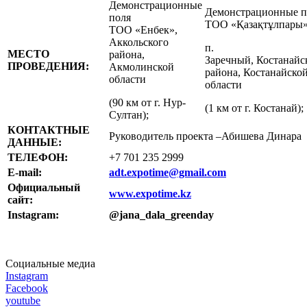
Демонстрационные
Демонстрационные п
поля
ТОО «Қазақтұлпары»
ТОО «Енбек»,
Аккольского
п.
МЕСТО
района,
Заречный, Костанайс
ПРОВЕДЕНИЯ:
Акмолинской
района, Костанайско
области
области
(90 км от г. Нур-
(1 км от г. Костанай);
Султан);
КОНТАКТНЫЕ
Руководитель проекта –Абишева Динара
ДАННЫЕ
:
ТЕЛЕФОН:
+7 701 235 2999
E-mail:
adt.expotime@gmail.com
Официальный
www.expotime.kz
сайт:
Instagram
:
@jana_dala_greenday
Социальные медиа
Instagram
Facebook
youtube