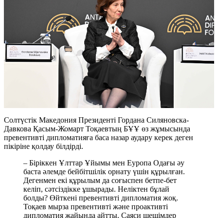
Солтүстік Македония Президенті Гордана Силяновска-
Давкова Қасым-Жомарт Тоқаевтың БҰҰ өз жұмысында
превентивті дипломатияға баса назар аудару керек деген
пікіріне қолдау білдірді.
– Біріккен Ұлттар Ұйымы мен Еуропа Одағы әу
баста әлемде бейбітшілік орнату үшін құрылған.
Дегенмен екі құрылым да соғыспен бетпе-бет
келіп, сәтсіздікке ұшырады. Неліктен бұлай
болды? Өйткені превентивті дипломатия жоқ.
Тоқаев мырза превентивті және проактивті
дипломатия жайында айтты. Саяси шешімдер