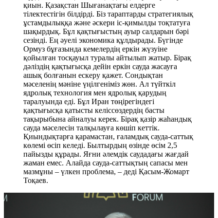
қиын. Қазақстан Шығанақтағы елдерге
тілектестігін білдірді. Біз тараптарды стратегиялық
ұстамдылыққа және әскери іс-қимылды тоқтатуға
шақырдық. Бұл қақтығыстың ауыр салдарын бәрі
сезінді. Ең әуелі экономика құлдырады. Бүгінде
Ормуз бұғазында кемелердің еркін жүзуіне
қойылған тосқауыл туралы айтылып жатыр. Бірақ
дәліздің қақтығысқа дейін еркін сауда жасауға
ашық болғанын ескеру қажет. Сондықтан
мәселенің мәніне үңілгеніміз жөн. Ал түйткіл
ядролық технология мен ядролық қарудың
таралуында еді. Бұл Иран төңірегіндегі
қақтығысқа қатысты келіссөздердің басты
тақырыбына айналуы керек. Бірақ қазір жаһандық
сауда мәселесін талқылауға көшіп кеттік.
Қиындықтарға қарамастан, ғаламдық сауда-саттық
көлемі өсіп келеді. Былтырдың өзінде өсім 2,5
пайызды құрады. Яғни әлемдік саудадағы жағдай
жаман емес. Алайда сауда-саттықтың сапасы мен
мазмұны – үлкен проблема, – деді Қасым-Жомарт
Тоқаев.