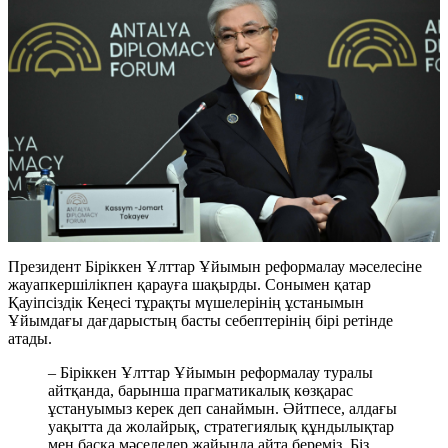
Президент Біріккен Ұлттар Ұйымын реформалау мәселесіне
жауапкершілікпен қарауға шақырды. Сонымен қатар
Қауіпсіздік Кеңесі тұрақты мүшелерінің ұстанымын
Ұйымдағы дағдарыстың басты себептерінің бірі ретінде
атады.
– Біріккен Ұлттар Ұйымын реформалау туралы
айтқанда, барынша прагматикалық көзқарас
ұстануымыз керек деп санаймын. Әйтпесе, алдағы
уақытта да жолайрық, стратегиялық құндылықтар
мен басқа мәселелер жайында айта береміз. Біз