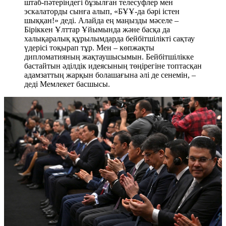
штаб-пәтеріндегі бұзылған телесуфлер мен
эскалаторды сынға алып, «БҰҰ-да бәрі істен
шыққан!» деді. Алайда ең маңызды мәселе –
Біріккен Ұлттар Ұйымында және басқа да
халықаралық құрылымдарда бейбітшілікті сақтау
үдерісі тоқырап тұр. Мен – көпжақты
дипломатияның жақтаушысымын. Бейбітшілікке
бастайтын әділдік идеясының төңірегіне топтасқан
адамзаттың жарқын болашағына әлі де сенемін, –
деді Мемлекет басшысы.