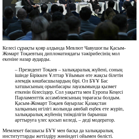
Келесі сұрақты қояр алдында Мевлют Чавушоғлы Қасым-
Жомарт Тоқаевтың дипломатиядағы тәжірибесінің мол
екеніне назар аударды.
– Президент Тоқаев – халықаралық жүйені, соның
ішінде Біріккен Ұлттар Ұйымын өте жақсы білетін
әлемдік көшбасшылардың бірі. Ол БҰҰ Бас
хатшысының орынбасары лауазымында қызмет
еткенін білесіздер. Сол уақытта мен Еуропа Кеңесі
Парламенттік ассамблеясының төрағасы болдым.
Қасым-Жомарт Тоқаев бауырлас Қазақстан
халқының игілігі жолында аянбай еңбек ете жүріп,
халықаралық жүйенің тиімділігін барынша
арттыруға үлес қосып келеді, – деді модератор.
Мемлекет басшысы БҰҰ мен басқа да халықаралық
институттарды жетілдіру жөніндегі ойымен бөлісті.