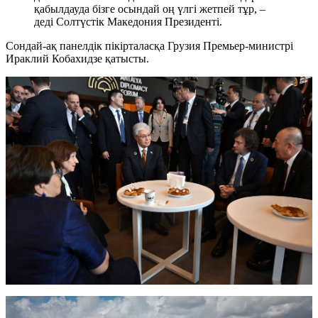
қабылдауда бізге осындай оң үлгі жетпей тұр, –
деді Солтүстік Македония Президенті.
Сондай-ақ панелдік пікірталасқа Грузия Премьер-министрі
Ираклий Кобахидзе қатысты.