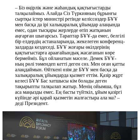
– Біз өңірлік және жаһандық қақтығыстарды
талқылаймыз. Алайда Сіз Түркияның бұрынғы
сыртқы істер министрі ретінде келіссөздер БҰҰ
мен басқа да ірі халықаралық ұйымдар алаңында
емес, одан тысқары жерлерде өтіп жатқанын
аңғарған шығарсыз. Тараптар БҰҰ-да емес, белгілі
бір елдердің астаналарында, жекелеген конференц-
залдарда кездеседі. БҰҰ жоғары өкілдерінің
қақтығыстарға араағайындық жасағанын көре
бермейміз. Бұл ойланатын мәселе. Демек БҰҰ-
ның рөлі төмендеп кетті деген сөз. Мен оған қатты
алаңдаймын. Өйткені өзім де БҰҰ мен басқа да
халықаралық ұйымдарда қызмет еттім. Қазір жұрт
келесі БҰҰ Бас хатшысы кім болады деген
тақырыпты талқылап жатыр. Менің ойымша, бұл
аса маңызды емес. Ең басты түйткіл, ұйым қазіргі
күйінде әрі қарай қызметін жалғастыра ала ма? –
деді Президент.