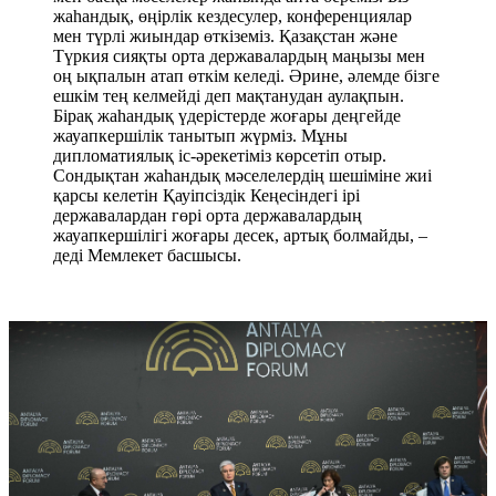
жаһандық, өңірлік кездесулер, конференциялар
мен түрлі жиындар өткіземіз. Қазақстан және
Түркия сияқты орта державалардың маңызы мен
оң ықпалын атап өткім келеді. Әрине, әлемде бізге
ешкім тең келмейді деп мақтанудан аулақпын.
Бірақ жаһандық үдерістерде жоғары деңгейде
жауапкершілік танытып жүрміз. Мұны
дипломатиялық іс-әрекетіміз көрсетіп отыр.
Сондықтан жаһандық мәселелердің шешіміне жиі
қарсы келетін Қауіпсіздік Кеңесіндегі ірі
державалардан гөрі орта державалардың
жауапкершілігі жоғары десек, артық болмайды, –
деді Мемлекет басшысы.