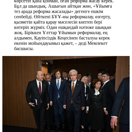
көрсетіп қана қоймай, оған реформа жасау керек.
Бұл да шындық. Ашығын айтқан жөн, «Ұйымға
тез арада реформа жасалады» дегенге ешкім
сенбейді. Өйткені БҰҰ-ны реформалау, өзгерту,
қызметін қайта қарау мәселесін көптен бері
көтеріп жүрміз. Одан ешқандай нәтиже шыққан
жоқ. Біріккен Ұлттар Ұйымын реформалау, ең
алдымен, Қауіпсіздік Кеңесінен басталуы керек
екенін мойындауымыз қажет, – деді Мемлекет
басшысы.