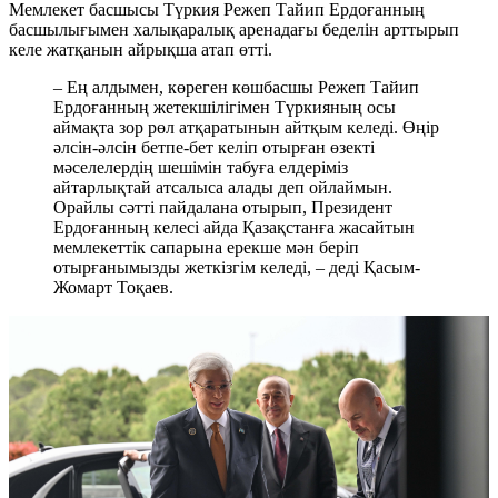
Мемлекет басшысы Түркия Режеп Тайип Ердоғанның
басшылығымен халықаралық аренадағы беделін арттырып
келе жатқанын айрықша атап өтті.
– Ең алдымен, көреген көшбасшы Режеп Тайип
Ердоғанның жетекшілігімен Түркияның осы
аймақта зор рөл атқаратынын айтқым келеді. Өңір
әлсін-әлсін бетпе-бет келіп отырған өзекті
мәселелердің шешімін табуға елдеріміз
айтарлықтай атсалыса алады деп ойлаймын.
Орайлы сәтті пайдалана отырып, Президент
Ердоғанның келесі айда Қазақстанға жасайтын
мемлекеттік сапарына ерекше мән беріп
отырғанымызды жеткізгім келеді, – деді Қасым-
Жомарт Тоқаев.