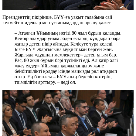
Президенттің пікірінше, БҰҰ-ға уақыт талабына сай
келмейтін идеялар мен ұстанымдардан арылу қажет.
– Аталған Ұйымның негізі 80 жыл бұрын қаланды.
Кейбір адамдар ұйым әбден ескірді, құлдырап бара
жатыр деген пікір айтады. Келісуге тура келеді.
Бізге БҰҰ Жарғысына мұқият мән берген жөн.
Жарғыда «дұшпан мемлекеттер» деген ұғым бар.
Рас, 80 жыл бұрын бәрі түсінікті еді. Ал қазір әлгі
«жау елдер» Ұйымды қаржыландыру және
бейбітшілікті қолдау ісінде маңызды рөл атқарып
отыр. Ең бастысы – БҰҰ-ның беделін көтеріп,
тиімділігін арттыру, – деді ол.