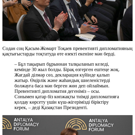
Содан соң Қасым-Жомарт Тоқаев превентивті дипломатияның
қақтығыстарды тоқтатуда өте өзекті екеніне мән берді.
– Бұл тақырып бұрыннан талқыланып келеді,
кемінде 30 жыл болды. Бірақ өзгерген ештеңе жоқ.
Жағдай ділмәр сөз, декларация күйінде қалып
жатыр. Өңірлік және жаһандық шиеленістерді
болжауға баса мән берген жөн деп ойлаймын.
Превентивті дипломатия дегеніміз – осы.
Сонымен қатар біз көпжақты тиімді дипломатияға
қолдау көрсету үшін күш-жігерімізді біріктіру
керек, – деді Қазақстан Президенті.