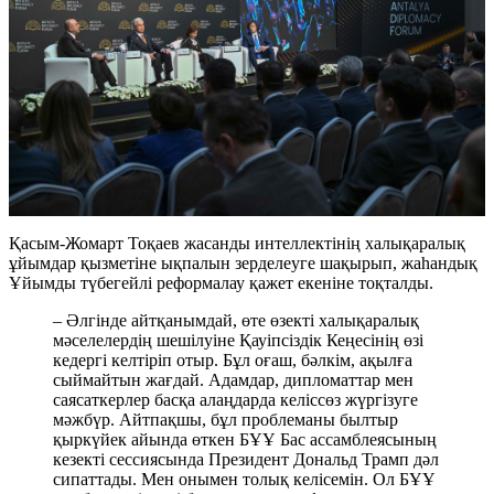
Қасым-Жомарт Тоқаев жасанды интеллектінің халықаралық
ұйымдар қызметіне ықпалын зерделеуге шақырып, жаһандық
Ұйымды түбегейлі реформалау қажет екеніне тоқталды.
– Әлгінде айтқанымдай, өте өзекті халықаралық
мәселелердің шешілуіне Қауіпсіздік Кеңесінің өзі
кедергі келтіріп отыр. Бұл оғаш, бәлкім, ақылға
сыймайтын жағдай. Адамдар, дипломаттар мен
саясаткерлер басқа алаңдарда келіссөз жүргізуге
мәжбүр. Айтпақшы, бұл проблеманы былтыр
қыркүйек айында өткен БҰҰ Бас ассамблеясының
кезекті сессиясында Президент Дональд Трамп дәл
сипаттады. Мен онымен толық келісемін. Ол БҰҰ