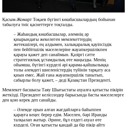
Қасым-Жомарт Тоқаев бүгінгі көшбасшылардың бойынан
табылуға тиіс қасиеттерге тоқталды.
– Жаһандық көшбасшылар, әлемнің әр
қиырындағы жекелеген мемлекеттердің
жетекшілері, ең алдымен, халықаралық қауіпсіздік
пен бейбітшілік мәселелеріне жауапкершілікпен
қарауы қажет деп санаймын. Қазіргі сәтте
стратегиялық ұстамдылық өте маңызды. Менің
ойымша, бүгінгі күрделі әрі қарама-қайшылыққа
толы әлемдегі шиеленістердің түйінін тарқату аса
қиын емес. Жай ғана жауапкершілік танытып,
сабырлы болу қажет, – деді Қазақстан Президенті.
Мемлекет басшысы Таяу Шығыстағы ахуалға қатысты пікірін
жеткізді. Президент келіссөздер барысында басты мәселелерге
ден қою керек деп санайды.
– Әлемде орын алған жағдайларға байыппен
қарауға кеңес берер едім. Мәселен, бәрі Иранды
талқылап жатыр. Әрине, бұл елдегі ахуал өте
күрделі. Оған қатысты қандай да бір пікір айту