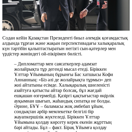
Содан кейін Қазақстан Президенті биыл әлемдік қоғамдастық
алдында тұрған және жақын перспективадағы халықаралық
күн тәртібін қалыптастыратын негізгі сын-қатерлер мен
үрдістер жөніндегі ой-пікірімен бөлісті.
– Дипломаттар мен саясаткерлер адамзат
жолайрықта тұр дегенді мысал етеді. Біріккен
Ұлттар Ұйымының бұрынғы Бас хатшысы Кофи
Аннанның: «Біз әлі де жолайрықта тұрмыз» деп
жиі айтатыны есімде. Халықаралық шиеленісті
азайтуға қатысты айтар болсақ, бұл жағдай
ешқашан өзгермейді. Қазіргі қақтығыстар өңірлік
ауқымнан шығып, жаһандық сипатқа ие болды.
Әрине, БҰҰ – баламасы жоқ әмбебап ұйым,
сондықтан әрбір мемлекетке белгілі бір
жауапкершілік жүктеледі. Біріккен Ұлттар
Ұйымына қолдау көрсету керек екенін жұрттың
бәрі айтады. Бұл – факт. Бірақ Ұйымға қолдау