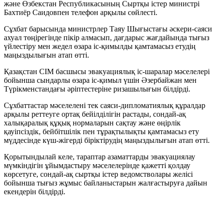
және Өзбекстан Республикасының Сыртқы істер министрі
Бахтиёр Саидовпен телефон арқылы сөйлесті.
Сұхбат барысында министрлер Таяу Шығыстағы әскери-саяси
ахуал төңірегінде пікір алмасып, дағдарыс жағдайында тығыз
үйлестіру мен жедел өзара іс-қимылды қамтамасыз етудің
маңыздылығын атап өтті.
Қазақстан СІМ басшысы эвакуациялық іс-шаралар мәселелері
бойынша сындарлы өзара іс-қимыл үшін Әзербайжан мен
Түрікменстандағы әріптестеріне ризашылығын білдірді.
Сұхбаттастар мәселелені тек саяси-дипломатиялық құралдар
арқылы реттеуге ортақ бейілділігін растады, сондай-ақ
халықаралық құқық нормаларын сақтау және өңірлік
қауіпсіздік, бейбітшілік пен тұрақтылықты қамтамасыз ету
мүддесінде күш-жігерді біріктірудің маңыздылығын атап өтті.
Қорытындылай келе, тараптар азаматтарды эвакуациялау
мүмкіндігін ұйымдастыру мәселелерінде қажетті қолдау
көрсетуге, сондай-ақ сыртқы істер ведомстволары желісі
бойынша тығыз жұмыс байланыстарын жалғастыруға дайын
екендерін білдірді.