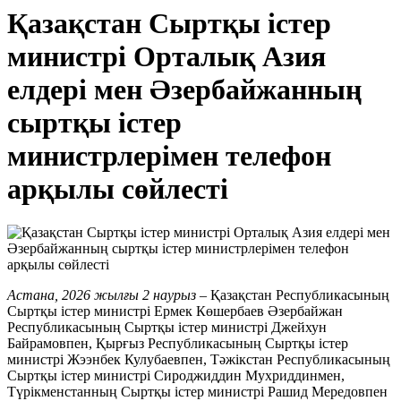
Қазақстан Сыртқы істер
министрі Орталық Азия
елдері мен Әзербайжанның
сыртқы істер
министрлерімен телефон
арқылы сөйлесті
Астана, 2026 жылғы 2 наурыз
– Қазақстан Республикасының
Сыртқы істер министрі Ермек Көшербаев Әзербайжан
Республикасының Сыртқы істер министрі Джейхун
Байрамовпен, Қырғыз Республикасының Сыртқы істер
министрі Жээнбек Кулубаевпен, Тәжікстан Республикасының
Сыртқы істер министрі Сироджиддин Мухриддинмен,
Түрікменстанның Сыртқы істер министрі Рашид Мередовпен