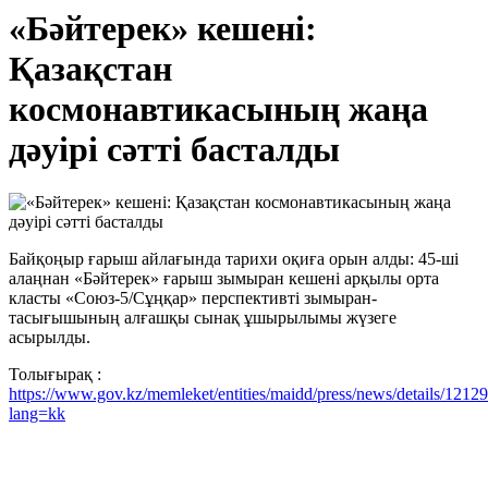
«Бәйтерек» кешені:
Қазақстан
космонавтикасының жаңа
дәуірі сәтті басталды
Байқоңыр ғарыш айлағында тарихи оқиға орын алды: 45-ші
алаңнан «Бәйтерек» ғарыш зымыран кешені арқылы орта
класты «Союз-5/Сұңқар» перспективті зымыран-
тасығышының алғашқы сынақ ұшырылымы жүзеге
асырылды.
Толығырақ :
https://www.gov.kz/memleket/entities/maidd/press/news/details/1212
lang=kk