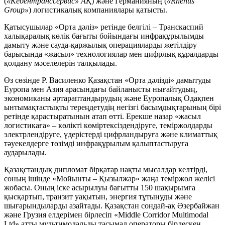
(
«Кедентранссервис» АҚ
) және Германияның (
«Rhenus
Group»
) логистикалық компаниялары қатысты.
Қатысушылар «Орта дәліз» ретінде белгілі – Транскаспий
халықаралық көлік бағыты бойындағы инфрақұрылымды
дамыту және сауда-қаржылық операцияларды жетілдіру
барысында «жасыл» технологиялар мен цифрлық құралдарды
қолдану мәселелерін талқылады.
Өз сөзінде Р. Василенко Қазақстан «Орта дәлізді» дамытуды
Еуропа мен Азия арасындағы байланысты нығайтудың,
экономиканы әртараптандырудың және Еуропалық Одақпен
ынтымақтастықты тереңдетудің негізгі басымдықтарының бірі
ретінде қарастыратынын атап өтті. Ерекше назар «жасыл
логистикаға» – көлікті көміртексіздендіруге, теміржолдарды
электрлендіруге, үдерістерді цифрландыруға және климаттық
тәуекелдерге төзімді инфрақұрылым қалыптастыруға
аударылады.
Қазақстандық дипломат бірқатар нақты мысалдар келтірді,
соның ішінде «Мойынты – Қызылжар» жаңа теміржол желісі
жобасы. Оның іске асырылуы бағытты 150 шақырымға
қысқартып, транзит уақытын, энергия тұтынуды және
шығарындыларды азайтады. Қазақстан сондай-ақ Әзербайжан
және Грузия елдерімен бірлесіп «Middle Corridor Multimodal
Ltd» атты мультимодальды тасымал операторы бірлескен