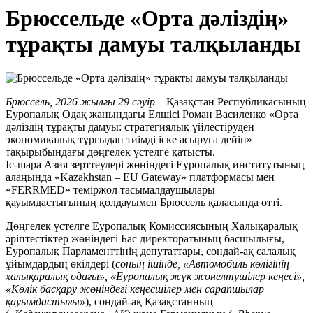
Брюссельде «Орта дәліздің»
тұрақты дамуы талқыланды
Брюссель,
2026 жылғы 29 сәуір
– Қазақстан Республикасының
Еуропалық Одақ жанындағы Елшісі Роман Василенко «Орта
дәліздің тұрақты дамуы: стратегиялық үйлестіруден
экономикалық тұрғыдан тиімді іске асыруға дейін»
тақырыбындағы дөңгелек үстелге қатысты.
Іс-шара Азия зерттеулері жөніндегі Еуропалық институтының
алаңында «Kazakhstan – EU Gateway» платформасы мен
«FERRMED» теміржол тасымалдаушылары
қауымдастығының қолдауымен Брюссель қаласында өтті.
Дөңгелек үстелге Еуропалық Комиссиясының Халықаралық
әріптестіктер жөніндегі Бас директоратының басшылығы,
Еуропалық Парламенттінің депутаттары, сондай-ақ салалық
ұйымдардың өкілдері (
соның ішінде, «
Автомобиль көлігінің
халықаралық одағы», «Еуропалық жүк жөнелтушілер кеңесі»,
«Көлік басқару жөніндегі кеңесшілер мен сарапшылар
қауымдастығы»
), сондай-ақ Қазақстанның