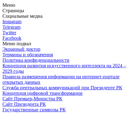
Меню
Страницы
Социальные медиа
Instagram
Telegram
Twitter
Facebook
Меню подвал
Экранный диктор
Термины и обозначения
Политика конфиденциальности
Концепция развития искусственного интеллекта на 2024 –
2029 годы
Правила размещения информации на интернет-портале
открытых данных
Служба центральных коммуникаций при Президенте РК
Концепция цифровой трансформации
Сайт Премьер-Министра РК
Сайт Президента РК
Государственные символы РК