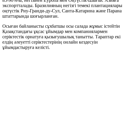
85-90%-ы, негізінен Еуропа мен Оңтүстік-Шығыс Азияға
экспортталады. Бразилияның негізгі темекі плантациялары
оңтүстік Риу-Гранди-ду-Сул, Санта-Катарина және Парана
штаттарында шоғырланған.
Осыған байланысты сұхбатшы осы салада жұмыс істейтін
Қазақстандағы ұқсас ұйымдар мен компаниялармен
серіктестік орнатуға қызығушылық танытты. Тараптар екі
елдің әлеуетті серіктестерінің онлайн кездесуін
ұйымдастыруға келісті.