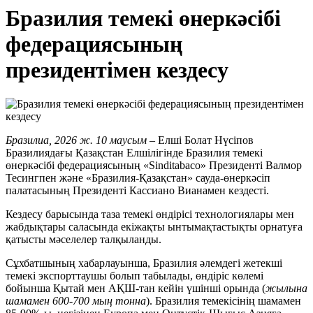
Бразилия темекі өнеркәсібі
федерациясының
президентімен кездесу
Бразилиа, 2026 ж. 10 маусым
– Елші Болат Нүсіпов
Бразилиядағы Қазақстан Елшілігінде Бразилия темекі
өнеркәсібі федерациясының «Sinditabaco» Президенті Валмор
Тесингпен және «Бразилия-Қазақстан» сауда-өнеркәсіп
палатасының Президенті Кассиано Вианамен кездесті.
Кездесу барысында таза темекі өндірісі технологиялары мен
жабдықтары саласында екіжақты ынтымақтастықты орнатуға
қатысты мәселелер талқыланды.
Сұхбатшының хабарлауынша, Бразилия әлемдегі жетекші
темекі экспорттаушы болып табылады, өндіріс көлемі
бойынша Қытай мен АҚШ-тан кейін үшінші орында (
жылына
шамамен 600-700 мың тонна
). Бразилия темекісінің шамамен