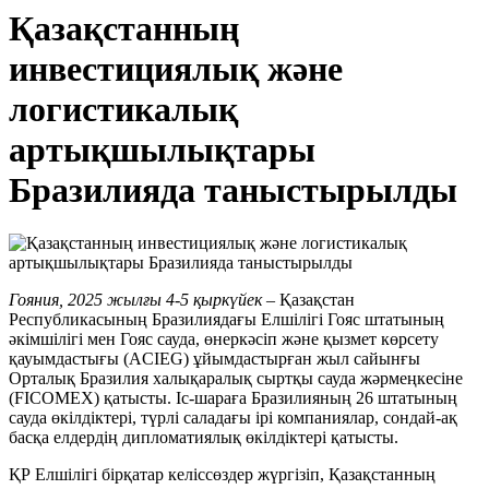
Қазақстанның
инвестициялық және
логистикалық
артықшылықтары
Бразилияда таныстырылды
Гояния
, 2025
жылғы
4-5
қыркүйек
– Қазақстан
Республикасының Бразилиядағы Елшілігі Гояс штатының
әкімшілігі мен Гояс сауда, өнеркәсіп және қызмет көрсету
қауымдастығы (ACIEG) ұйымдастырған жыл сайынғы
Орталық Бразилия халықаралық сыртқы сауда жәрмеңкесіне
(FICOMEX) қатысты. Іс-шараға Бразилияның 26 ​​штатының
сауда өкілдіктері, түрлі саладағы ірі компаниялар, сондай-ақ
басқа елдердің дипломатиялық өкілдіктері қатысты.
ҚР Елшілігі бірқатар келіссөздер жүргізіп, Қазақстанның