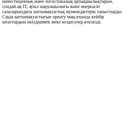
инвестициялық және логистикалық артықшылықтарын,
сондай-ақ IT, ауыл шаруашылығы және өнеркәсіп
салаларындағы ынтымақтастық мүмкіндіктерін таныстырды.
Сауда ынтымақтастығын орнату мақсатында кейбір
штаттардың өкілдерімен жеке кездесулер өткізілді.