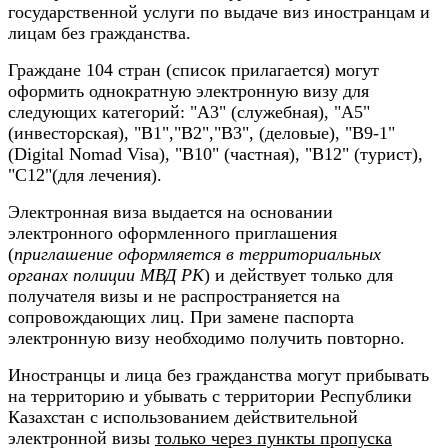
государственной услуги по выдаче виз иностранцам и
лицам без гражданства.
Граждане 104 стран (список прилагается) могут
оформить однократную электронную визу для
следующих категорий: "А3" (служебная), "А5"
(инвесторская), "В1","В2","В3", (деловые), "В9-1"
(Digital Nomad Visa), "В10" (частная), "В12" (турист),
"С12"(для лечения).
Электронная виза выдается на основании
электронного оформленного приглашения
(
приглашение оформляется в территориальных
органах полиции МВД РК
) и действует только для
получателя визы и не распространяется на
сопровождающих лиц. При замене паспорта
электронную визу необходимо получить повторно.
Иностранцы и лица без гражданства могут прибывать
на территорию и убывать с территории Республики
Казахстан с использованием действительной
электронной визы
только через пункты пропуска