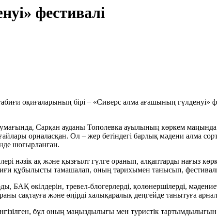
нуі» фестивалі
абиғи оқиғаларының бірі – «Сиверс алма ағашының гүлденуі» фес
 аумағында, Сарқан ауданы Тополевка ауылының көркем маңында
айлары орналасқан. Ол – жер бетіндегі барлық мәдени алма сор
нде шоғырланған.
йлері нәзік ақ және қызғылт гүлге оранып, алқаптарды нағыз кө
абиғи құбылысты тамашалап, оның тарихымен танысып, фестиваль
ы, БАҚ өкілдерін, тревел-блогерлерді, қолөнершілерді, мәдениет
ұраны сақтауға және өңірді халықаралық деңгейде танытуға арнал
 енгізілген, бұл оның маңыздылығы мен туристік тартымдылығы