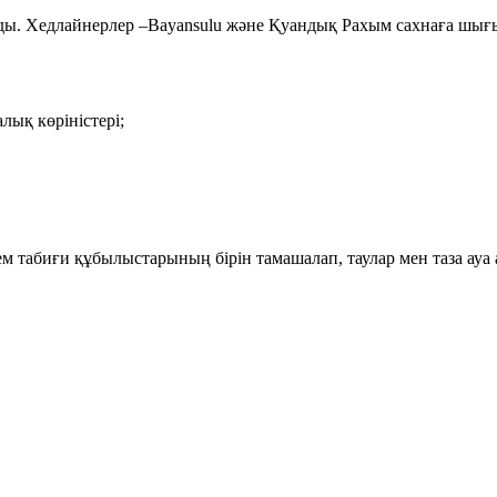
ы. Хедлайнерлер –Bayansulu және Қуандық Рахым сахнаға шығып
ық көріністері;
м табиғи құбылыстарының бірін тамашалап, таулар мен таза ауа