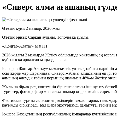
«Сиверс алма ағашаның гүлде
Өтетін күні:
2 мамыр, 2026 жыл
Өтетін орны:
Сарқан ауданы, Тополевка ауылы,
«Жоңғар-Алатау» МҰТП
2026 жылғы 2 мамырда Жетісу облысында көктемнің ең әсерлі т
құбылысқа арналған маңызды шара.
Іс-шара «Жоңғар-Алатау» мемлекеттік ұлттық табиғи паркінің
осы жерде жер шарындағы Сиверс жабайы алмасының ең ірі тоғ
алманың әлемдік табиғи қорының шамамен 48%-ы Жетісу өңірі
Жылына бір-ақ рет, көктемнің бірнеше аптасы ішінде тау бетке
туристер, фотографтар мен саяхатшылар өңірге келіп, сирек т
Фестиваль туризм саласының өкілдерін, экологтарды, ғалымдард
қауымды біріктіреді. Бұл шара экотуризмді дамытуға, табиғи м
Іс-шара Қазақстанның республикалық іс-шаралар күнтізбесіне