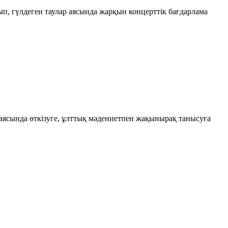
, гүлдеген таулар аясында жарқын концерттік бағдарлама
 аясында өткізуге, ұлттық мәдениетпен жақынырақ танысуға