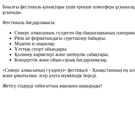
Биылғы фестиваль қонақтары үшін ерекше атмосфера ұсынылад
ұсынады.
Фестиваль бағдарламасы:
Сиверс алмасының гүлдеген бау-бақшаларының панорамал
Plein air форматындағы суретшілер байқауы;
Мәдени іс-шаралар;
Ұлттық спорт ойындары;
Қолөнер көрмелері және шеберлік сабақтары;
Концерттік және ойын-сауық бағдарламалар.
«Сиверс алмасының гүлденуі» фестивалі – Қазақстанның ең әсе
және ұмытылмас әсер алуға мүмкіндік береді.
Жетісу сіздерді табиғаттың аңызына шақырады!