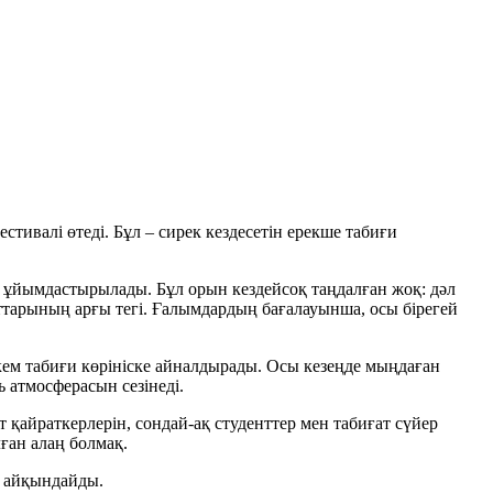
тивалі өтеді. Бұл – сирек кездесетін ерекше табиғи
 ұйымдастырылады. Бұл орын кездейсоқ таңдалған жоқ: дәл
ттарының арғы тегі. Ғалымдардың бағалауынша, осы бірегей
ркем табиғи көрініске айналдырады. Осы кезеңде мыңдаған
 атмосферасын сезінеді.
 қайраткерлерін, сондай-ақ студенттер мен табиғат сүйер
ған алаң болмақ.
н айқындайды.