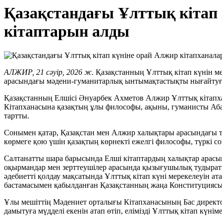
Қазақстандағы Ұлттық кітап 
кітаптарын алды
АЛЖИР, 21 сәуір, 2026 ж.
Қазақстанның Ұлттық кітап күнін ме
арасындағы мәдени-гуманитарлық ынтымақтастықты нығайтуға, к
Қазақстанның Елшісі Әнуарбек Ахметов Алжир Ұлттық кітапх
Кітапханасына қазақтың ұлы философы, ақыны, гуманисты Аба
тартты.
Сонымен қатар, Қазақстан мен Алжир халықтары арасындағы 
көрмеге қою үшін қазақтың көрнекті ежелгі философы, түркі 
Салтанатты шара барысында Елші кітаптардың халықтар арасынд
оқырмандар мен зерттеушілер арасында қызығушылық тудыратын
әдебиетті қолдау мақсатында Ұлттық кітап күні мерекелеуін ат
бастамасымен қабылданған Қазақстанның жаңа Конституциясына
Ұлы мешіттің Мәдениет орталығы Кітапханасының Бас директ
дамытуға мүдделі екенін атап өтіп, елімізді Ұлттық кітап күні