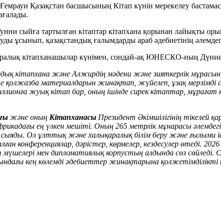
емрауи Қазақстан басшысының Кітап күнін мерекелеу бастамас
бағалады.
нни сыйға тартылған кітаптар кітапхана қорынан лайықты оры
уды ұсынып, қазақстандық ғалымдарды араб әдебиетінің әлемдегі
ралық кітапханашылар күнімен, сондай-ақ ЮНЕСКО-ның Дүниеж
амдық кітапхана және Алжирдің мәдени және зияткерлік мұрас
не қолжазба материалдарын жинақтап, жүйелеп, ұзақ мерзімді
 миллионға жуық кітап бар, оның ішінде сирек кітаптар, мұрағ
ғы
және оның
Кітапханасы
Президент Әкімшілігінің тікелей 
икадағы ең үлкен мешіті. Оның 265 метрлік мұнарасы әлемдег
сыяды. Ол ұлттық және халықаралық білім беру және ғылыми і
н конференциялар, дәрістер, көрмелер, кездесулер өтеді. 202
 мүшелері мен дипломатиялық корпустың алдында сөз сөйледі.
ындағы кең көлемді әдебиеттер жинақтарына қолжетімділікті 