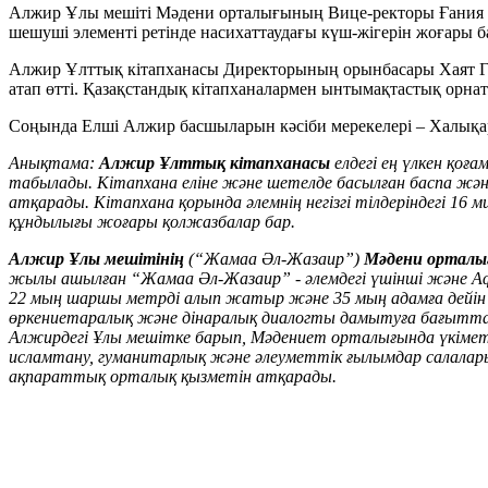
Алжир Ұлы мешіті Мәдени орталығының Вице-ректоры Ғания Ғ
шешуші элементі ретінде насихаттаудағы күш-жігерін жоғары 
Алжир Ұлттық кітапханасы Директорының орынбасары Хаят Гу
атап өтті. Қазақстандық кітапханалармен ынтымақтастық орнат
Соңында Елші Алжир басшыларын кәсіби мерекелері – Халықа
Анықтама:
Алжир Ұлттық кітапханасы
елдегі ең үлкен қоғ
табылады. Кітапхана еліне және шетелде басылған баспа жә
атқарады. Кітапхана қорында әлемнің негізгі тілдеріндегі 16
құндылығы жоғары қолжазбалар бар.
Алжир Ұлы мешітінің
(“Жамаа Әл-Жазаир”)
Мәдени орталы
жылы ашылған “Жамаа Әл-Жазаир” - әлемдегі үшінші және Афр
22 мың шаршы метрді алып жатыр және 35 мың адамға дейін 
өркениетаралық және дінаралық диалогты дамытуға бағытталға
Алжирдегі Ұлы мешітке барып, Мәдениет орталығында үкімет
исламтану, гуманитарлық және әлеуметтік ғылымдар салалар
ақпараттық орталық қызметін атқарады.