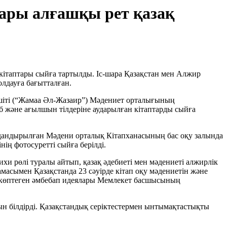
лары алғашқы рет қазақ
кітаптары сыйға тартылды. Іс-шара Қазақстан мен Алжир
олдауға бағытталған.
шіті (“Жамаа Әл-Жазаир”) Мәдениет орталығының
 және ағылшын тілдеріне аударылған кітаптарды сыйға
дандырылған Мәдени орталық Кітапханасының бас оқу залында
ің фотосуретті сыйға берілді.
и рөлі туралы айтып, қазақ әдебиеті мен мәдениеті алжирлік
асымен Қазақстанда 23 сәуірде кітап оқу мәдениетін және
алы көптеген әмбебап идеялары Мемлекет басшысының
 білдірді. Қазақстандық серіктестермен ынтымақтастықты