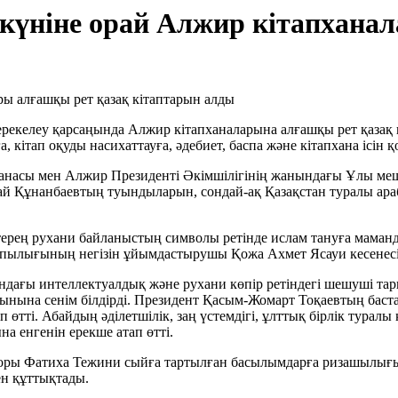
күніне орай Алжир кітапхана
рекелеу қарсаңында Алжир кітапханаларына алғашқы рет қазақ 
ітап оқуды насихаттауға, әдебиет, баспа және кітапхана ісін қ
анасы мен Алжир Президенті Әкімшілігінің жанындағы Ұлы ме
й Құнанбаевтың туындыларын, сондай-ақ Қазақстан туралы араб
терең рухани байланыстың символы ретінде ислам тануға маман
сопылығының негізін ұйымдастырушы Қожа Ахмет Ясауи кесенесін
ағы интеллектуалдық және рухани көпір ретіндегі шешуші тарих
ына сенім білдірді. Президент Қасым-Жомарт Тоқаевтың бастам
ап өтті. Абайдың әділетшілік, заң үстемдігі, ұлттық бірлік тур
 енгенін ерекше атап өтті.
оры Фатиха Тежини сыйға тартылған басылымдарға ризашылығын
мен құттықтады.