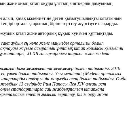
ын және оның кітап оқуды ұлттың зияткерлік дамуының
н алып, қазақ мәдениетіне деген қызығушылықты оятатынын
 ең ірі орталықтарының біріне зерттеу жүргізуге шақырды.
үзілік кітап және авторлық құқық күнімен құттықтады.
ын сақтаудың ең көне және маңызды орталығы болып
 сақтауды жүзеге асыратын ұлттық кітап қоймасы қызметін
ат құжаттары, XI-XII ғасырлардағы тарихи және мәдени
қарамағындағы мемлекеттік мекемелер болып табылады. 2019
і ең үлкен болып табылады. Ұлы мешіттің Мәдени орталығы
с-шараларды өткізу үшін маңызды алаң болып табылады. Онда
6 жылдың 13 сәуірінде Рим Папасы Лев XIV алғаш рет
 Соңғы стандарттарға сай жабдықталған кітапхана
қамтамасыз ететін ғылыми-зерттеу, білім беру және