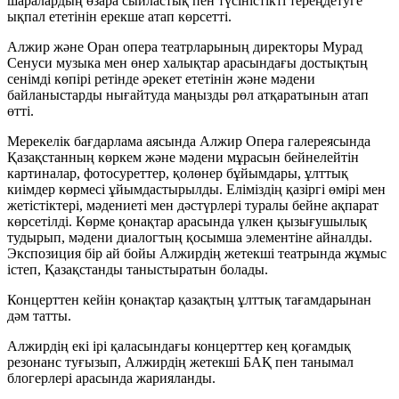
шаралардың өзара сыйластық пен түсіністікті тереңдетуге
ықпал ететінін ерекше атап көрсетті.
Алжир және Оран опера театрларының директоры Мурад
Сенуси музыка мен өнер халықтар арасындағы достықтың
сенімді көпірі ретінде әрекет ететінін және мәдени
байланыстарды нығайтуда маңызды рөл атқаратынын атап
өтті.
Мерекелік бағдарлама аясында Алжир Опера галереясында
Қазақстанның көркем және мәдени мұрасын бейнелейтін
картиналар, фотосуреттер, қолөнер бұйымдары, ұлттық
киімдер көрмесі ұйымдастырылды. Еліміздің қазіргі өмірі мен
жетістіктері, мәдениеті мен дәстүрлері туралы бейне ақпарат
көрсетілді. Көрме қонақтар арасында үлкен қызығушылық
тудырып, мәдени диалогтың қосымша элементіне айналды.
Экспозиция бір ай бойы Алжирдің жетекші театрында жұмыс
істеп, Қазақстанды таныстыратын болады.
Концерттен кейін қонақтар қазақтың ұлттық тағамдарынан
дәм татты.
Алжирдің екі ірі қаласындағы концерттер кең қоғамдық
резонанс туғызып, Алжирдің жетекші БАҚ пен танымал
блогерлері арасында жарияланды.