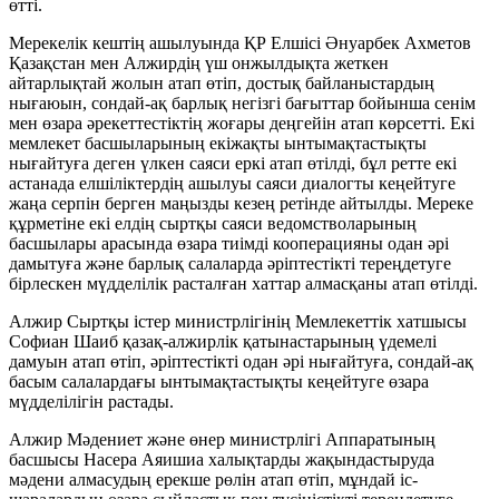
өтті.
Мерекелік кештің ашылуында ҚР Елшісі Әнуарбек Ахметов
Қазақстан мен Алжирдің үш онжылдықта жеткен
айтарлықтай жолын атап өтіп, достық байланыстардың
нығаюын, сондай-ақ барлық негізгі бағыттар бойынша сенім
мен өзара әрекеттестіктің жоғары деңгейін атап көрсетті. Екі
мемлекет басшыларының екіжақты ынтымақтастықты
нығайтуға деген үлкен саяси еркі атап өтілді, бұл ретте екі
астанада елшіліктердің ашылуы саяси диалогты кеңейтуге
жаңа серпін берген маңызды кезең ретінде айтылды. Мереке
құрметіне екі елдің сыртқы саяси ведомстволарының
басшылары арасында өзара тиімді кооперацияны одан әрі
дамытуға және барлық салаларда әріптестікті тереңдетуге
бірлескен мүдделілік расталған хаттар алмасқаны атап өтілді.
Алжир Сыртқы істер министрлігінің Мемлекеттік хатшысы
Софиан Шаиб қазақ-алжирлік қатынастарының үдемелі
дамуын атап өтіп, әріптестікті одан әрі нығайтуға, сондай-ақ
басым салалардағы ынтымақтастықты кеңейтуге өзара
мүдделілігін растады.
Алжир Мәдениет және өнер министрлігі Аппаратының
басшысы Насера Аяишиа халықтарды жақындастыруда
мәдени алмасудың ерекше рөлін атап өтіп, мұндай іс-