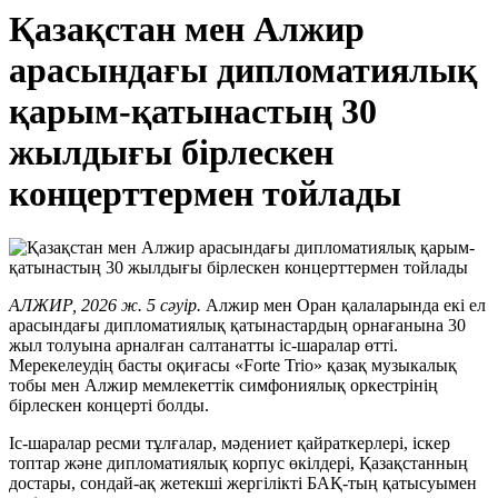
Қазақстан мен Алжир
арасындағы дипломатиялық
қарым-қатынастың 30
жылдығы бірлескен
концерттермен тойлады
АЛЖИР, 2026 ж. 5 сәуір.
Алжир мен Оран қалаларында екі ел
арасындағы дипломатиялық қатынастардың орнағанына 30
жыл толуына арналған салтанатты іс-шаралар өтті.
Мерекелеудің басты оқиғасы «Forte Trio» қазақ музыкалық
тобы мен Алжир мемлекеттік симфониялық оркестрінің
бірлескен концерті болды.
Іс-шаралар ресми тұлғалар, мәдениет қайраткерлері, іскер
топтар және дипломатиялық корпус өкілдері, Қазақстанның
достары, сондай-ақ жетекші жергілікті БАҚ-тың қатысуымен