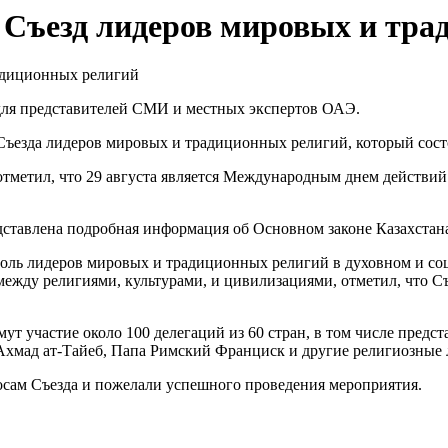
 Съезд лидеров мировых и тр
г для представителей СМИ и местных экспертов ОАЭ.
ъезда лидеров мировых и традиционных религий, который состои
тметил, что 29 августа является Международным днем действи
дставлена подробная информация об Основном законе Казахстан
оль лидеров мировых и традиционных религий в духовном и со
 между религиями, культурами, и цивилизациями, отметил, что 
т участие около 100 делегаций из 60 стран, в том числе предста
 Ахмад ат-Тайеб, Папа Римский Франциск и другие религиозные
сам Съезда и пожелали успешного проведения мероприятия.