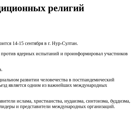
адиционных религий
тся 14-15 сентября в г. Нур-Султан.
й против ядерных испытаний и проинформировал участников
а.
циальном развитии человечества в постпандемический
Съезд является одним из важнейших международных
вители ислама, христианства, иудаизма, синтоизма, буддизма,
 лидеры и представители международных организаций.