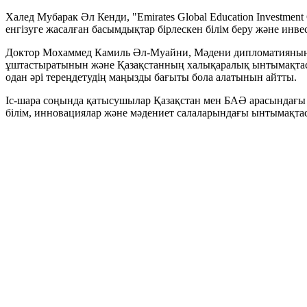
Халед Мубарак Әл Кенди, "Emirates Global Education Investm
енгізуге жасалған басымдықтар бірлескен білім беру және инв
Доктор Мохаммед Камиль Әл-Муайни, Мәдени дипломатияның х
ұштастыратынын және Қазақстанның халықаралық ынтымақтаст
одан әрі тереңдетудің маңызды бағыты бола алатынын айтты.
Іс-шара соңында қатысушылар Қазақстан мен БАӘ арасындағы с
білім, инновациялар және мәдениет салаларындағы ынтымақтас