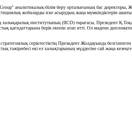
ent Group" аналитикалық-білім беру орталығының бас директоры
естициялық жобаларды іске асырудың жаңа мүмкіндіктерін ашатын
алықаралық институтының (IICD) төрағасы, Президент Қ.Тоқа
ық қағидаттарына берік екенін атап өтті. Ол мәдени дипломат
тратегиялық серіктестіктің Президент Жолдауында белгіленген 
тық тәжірибесі екі ел халықтарының мүддесіне сай жаңа кезең