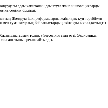
, Жолдаудағы адам капиталын дамытуға және инновацияларды
ына сенімін білдірді.
евтың Жолдауы ішкі реформаларды жаһандық күн тәртібімен
ия мен гуманитарлық байланыстардың екіжақты ықпалдастықты
басымдықтармен толық үйлесетінін атап өтті. Экономика,
ге жол ашатыны ерекше айтылды.