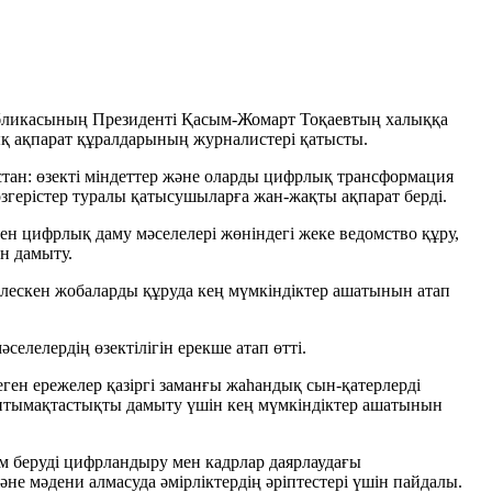
публикасының Президенті Қасым-Жомарт Тоқаевтың халыққа
ық ақпарат құралдарының журналистері қатысты.
стан: өзекті міндеттер және оларды цифрлық трансформация
згерістер туралы қатысушыларға жан-жақты ақпарат берді.
н цифрлық даму мәселелері жөніндегі жеке ведомство құру,
н дамыту.
ірлескен жобаларды құруда кең мүмкіндіктер ашатынын атап
лелердің өзектілігін ерекше атап өтті.
ген ережелер қазіргі заманғы жаһандық сын-қатерлерді
нтымақтастықты дамыту үшін кең мүмкіндіктер ашатынын
ім беруді цифрландыру мен кадрлар даярлаудағы
 мәдени алмасуда әмірліктердің әріптестері үшін пайдалы.