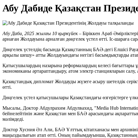
Абу Дабиде Қазақстан Прези
Абу Даби, 2025 жылғы 10 қыркүйек –
Біріккен Араб Әмірліктер
арнаған Жолдауына арналған дөңгелек үстел өтті. Іс-шараға с
Дөңгелек үстелдің басында Қазақстанның БАӘ-дегі Елшісі Рау
арқылы шешу» атты Жолдауындағы негізгі басымдықтарды атап 
Қатысушылардың назарына реформалардың келесі бағыттары ұс
экономиканы әртараптандыру, атом электр станцияларын салу,
Қазақстандық дипломат Жолдауды жүзеге асыру шетелдік серікт
өтті.
Дөңгелек үстел қатысушылары Қазақстандағы өзгерістерге үлке
Мысалы, Доктор Абдулрахим Абдулвахид, "Media Hub Internatio
бейнелейтінін және Қазақстан мен БАӘ арасындағы ақпаратт
мәлімдеді.
Доктор Хусния Әл Али, БАӘ Ұлттық кітапханасы мен архивінің 
маңыздылығын атап өтті. Оның пайымдауынша, Қазақстанның ци