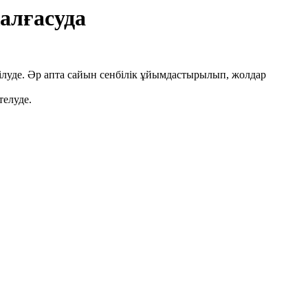
алғасуда
ілуде. Әр апта сайын сенбілік ұйымдастырылып, жолдар
телуде.