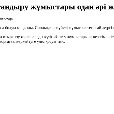
андыру жұмыстары одан әрі ж
аза болуы маңызды. Сондықтан жүйелі жұмыс кестеге сай жүргіз
л отырғызу және оларды күтіп-баптау жұмыстары өз кезегімен іс
қорғауға, көркейтуге үлес қосуы тиіс.