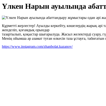
Үлкен Нарын ауылында абатт
Құрметті жерлестер! Ауылды керкейту, көшелердің жарық әрі т
женделіп, қоғамдық орындар
тазартылып, қоқыстар шығарылуда. Жасыл желектерді суару, гү
Менің ойымша әр азамат туған өлкесін таза ұстауға, табиғатын 
https://www.instagram.com/zhanbolat.kazanov/