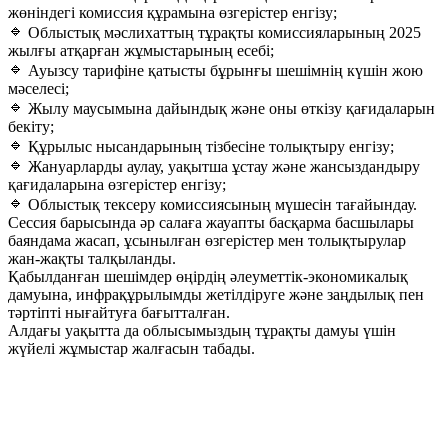
жөніндегі комиссия құрамына өзгерістер енгізу;
Облыстық мәслихаттың тұрақты комиссияларының 2025
жылғы атқарған жұмыстарының есебі;
Ауызсу тарифіне қатысты бұрынғы шешімнің күшін жою
мәселесі;
Жылу маусымына дайындық және оны өткізу қағидаларын
бекіту;
Құрылыс нысандарының тізбесіне толықтыру енгізу;
Жануарларды аулау, уақытша ұстау және жансыздандыру
қағидаларына өзгерістер енгізу;
Облыстық тексеру комиссиясының мүшесін тағайындау.
Сессия барысында әр салаға жауапты басқарма басшылары
баяндама жасап, ұсынылған өзгерістер мен толықтырулар
жан-жақты талқыланды.
Қабылданған шешімдер өңірдің әлеуметтік-экономикалық
дамуына, инфрақұрылымды жетілдіруге және заңдылық пен
тәртіпті нығайтуға бағытталған.
Алдағы уақытта да облысымыздың тұрақты дамуы үшін
жүйелі жұмыстар жалғасын табады.