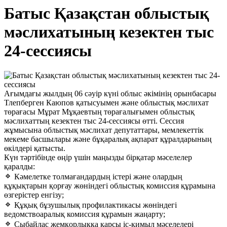
Батыс Қазақстан облыстық
мәслихатының кезектен тыс
24-сессиясы
Ағымдағы жылдың 06 сәуір күні облыс әкімінің орынбасары
Тлепберген Каюпов қатысуымен және облыстық мәслихат
төрағасы Мұрат Мұқаевтың төрағалығымен облыстық
мәслихаттың кезектен тыс 24-сессиясы өтті. Сессия
жұмысына облыстық мәслихат депутаттары, мемлекеттік
мекеме басшылары және бұқаралық ақпарат құралдарының
өкілдері қатысты.
Күн тәртібінде өңір үшін маңызды бірқатар мәселелер
қаралды:
Кәмелетке толмағандардың істері және олардың
құқықтарын қорғау жөніндегі облыстық комиссия құрамына
өзгерістер енгізу;
Құқық бұзушылық профилактикасы жөніндегі
ведомствоаралық комиссия құрамын жаңарту;
Сыбайлас жемқорлыққа қарсы іс-қимыл мәселелері