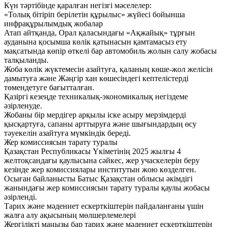
Күн тәртібінде қаралған негізгі мәселелер:
«Толық бітіріп берілетін құрылыс» жүйесі бойынша
инфрақұрылымдық жобалар
Атап айтқанда, Орал қаласындағы «Ақжайық» тұрғын
ауданына қосымша көлік қатынасын қамтамасыз ету
мақсатында көпір өткелі бар автомобиль жолын салу жобасы
талқыланды.
Жоба көлік жүктемесін азайтуға, қаланың көше-жол желісін
дамытуға және Жәңгір хан көшесіндегі кептелістерді
төмендетуге бағытталған.
Қазіргі кезеңде техникалық-экономикалық негіздеме
әзірленуде.
Жобаны бір мердігер арқылы іске асыру мерзімдерді
қысқартуға, сапаны арттыруға және шығындардың өсу
тәуекелін азайтуға мүмкіндік береді.
Жер комиссиясын тарату туралы
Қазақстан Республикасы Үкіметінің 2025 жылғы 4
желтоқсандағы қаулысына сәйкес, жер учаскелерін беру
кезінде жер комиссиялары институтын жою көзделген.
Осыған байланысты Батыс Қазақстан облысы әкімдігі
жанындағы жер комиссиясын тарату туралы қаулы жобасы
әзірленді.
Тарих және мәдениет ескерткіштерін пайдаланғаны үшін
жалға алу ақысының мөлшерлемелері
Жергілікті маңызы бар тарих және мәдениет ескерткіштерін