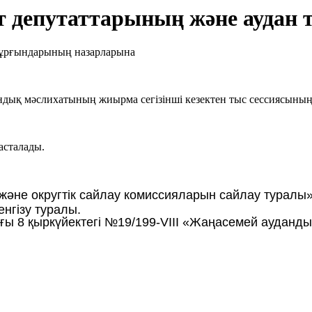
т депутаттарының және аудан
ндық мәслихатының жиырма сегізінші кезектен тыс сессиясының
сталады.
және округтік сайлау комиссияларын сайлау турал
енгізу туралы.
 8 қыркүйектегі №19/199-VIII «Жаңасемей ауданды