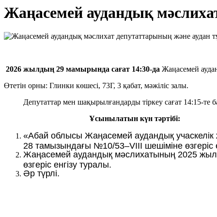
Жаңасемей аудандық мәслиха
2026 жылдың 29 мамырында сағат 14:30-да
Жаңасемей ауда
Өтетін орны: Глинки көшесі, 73Г, 3 қабат, мәжіліс залы.
Депутаттар мен шақырылғандарды тіркеу сағат 14:15-те ба
Ұсынылатын күн тәртібі:
«Абай облысы Жаңасемей аудандық учаскелік 
28 тамызындағы №10/53–VIII шешіміне өзгеріс 
Жаңасемей аудандық мәслихатының 2025 жылғы
өзгеріс енгізу туралы.
Әр түрлі.