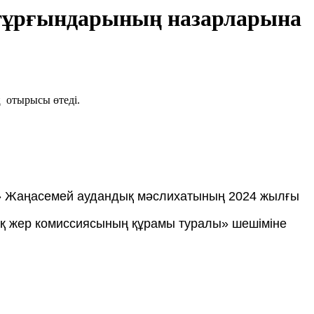
 тұрғындарының назарларына
 отырысы өтеді.
ы» Жаңасемей аудандық мәслихатының 2024 жылғы
қ жер комиссиясының құрамы туралы» шешіміне