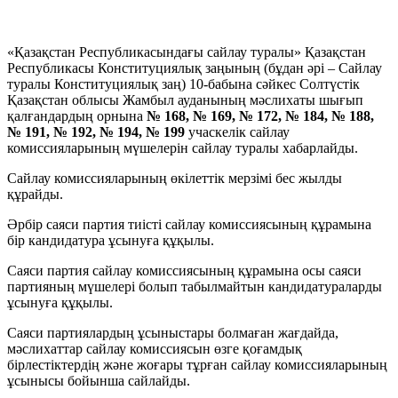
«Қазақстан Республикасындағы сайлау туралы» Қазақстан
Республикасы Конституциялық заңының (бұдан әрі – Сайлау
туралы Конституциялық заң) 10-бабына сәйкес Солтүстік
Қазақстан облысы Жамбыл ауданының мәслихаты шығып
қалғандардың орнына
№ 168, № 169, № 172, № 184, № 188,
№ 191, № 192, № 194, № 199
учаскелік сайлау
комиссияларының мүшелерін сайлау туралы хабарлайды.
Сайлау комиссияларының өкілеттік мерзімі бес жылды
құрайды.
Әрбір саяси партия тиісті сайлау комиссиясының құрамына
бір кандидатура ұсынуға құқылы.
Саяси партия сайлау комиссиясының құрамына осы саяси
партияның мүшелері болып табылмайтын кандидатураларды
ұсынуға құқылы.
Саяси партиялардың ұсыныстары болмаған жағдайда,
мәслихаттар сайлау комиссиясын өзге қоғамдық
бірлестіктердің және жоғары тұрған сайлау комиссияларының
ұсынысы бойынша сайлайды.