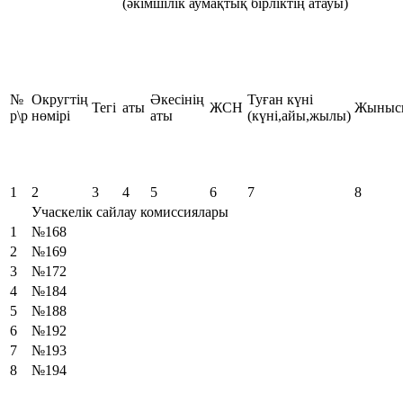
(әкімшілік аумақтық бірліктің атауы)
№
Округтің
Әкесінің
Туған күні
Тегі
аты
ЖСН
Жыныс
р\р
нөмірі
аты
(күні,айы,жылы)
1
2
3
4
5
6
7
8
Учаскелік сайлау комиссиялары
1
№168
2
№169
3
№172
4
№184
5
№188
6
№192
7
№193
8
№194