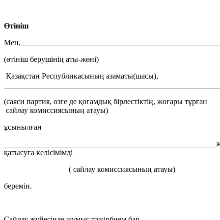
Өтініш
Мен,__________________________________________________
(өтініш берушінің аты-жөні)
Қазақстан Республикасының азаматы(шасы),
_______________________________________________________
(саяси партия, өзге де қоғамдық бірлестіктің, жоғары тұрған
сайлау комиссиясының атауы)
ұсынылған
_____________________________________________________
қатысуға келісімімді
( сайлау комиссиясының атауы)
беремін.
Сайлау жүйесінде жұмыс тәжірбием бар