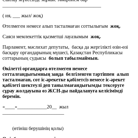
________________________________________
( ия, ___ жыл/ жоқ)
Өтелмеген немесе алып тасталмаған соттылығым
жоқ.
Саяси мемлекеттік қызметші лауазымым
жоқ.
Парламент, мәслихат депутаты, басқа да жергілікті өзін-өзі
басқару органдарының мүшесі, Қазақстан Республикасы
соттарының судьясы
болып табылмаймын.
Өкілетті органдарға өтелмеген немесе
сотталғандығымның заңда белгіленген тәртіппен алып
тасталмаған, сот іс-әрекетке қабілетсіз немесе іс-әрекет
қабілеті шектеулі деп танылмағандығымды тексеруге
сұрау жолдауына өз ЖСН-ды пайдалануға келісімімді
беремін.
«____»____________20__ жыл
_________________________
(өтініш берушінің қолы)