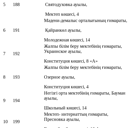
5
188
Святодуховка ауылы,
Мектеп көшесі, 4
Мәдени-демалыс орталығының ғимараты,
6
191
Қайранкөл ауылы,
Молодежная көшесі, 14
Жалпы білім беру мектебінің ғимараты,
Украинское ауылы,
7
192
Конституция көшесі, 8 «А»
Жалпы білім беру мектебінің ғимараты,
8
193
Озерное ауылы,
Конституция көшесі, 4
Негізгі орта мектебінің ғимараты, Бауман
ауылы,
9
194
Школьный көшесі, 14
Мектеп- интернаттың ғимараты,
Пресновка ауылы,
10
199