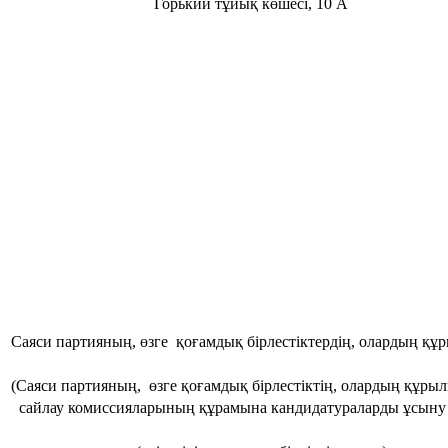
Горький тұйық көшесі, 10 А
Саяси партияның, өзге қоғамдық бірлестіктердің, олардың қ
(Саяси партияның, өзге қоғамдық бірлестіктің, олардың құры
сайлау комиссияларының құрамына кандидатураларды ұсын