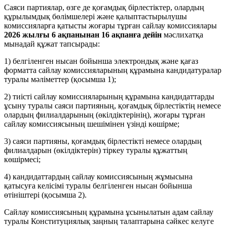
Саяси партиялар, өзге де қоғамдық бірлестіктер, олардың
құрылымдық бөлімшелері және қалыптастырылушы
комиссияларға қатысты жоғары тұрған сайлау комиссиялары
2026 жылғы 6 ақпанынан 16 ақпанға дейін
мәслихатқа
мынадай құжат тапсырады:
1) белгіленген нысан бойынша электрондық және қағаз
форматта сайлау комиссияларының құрамына кандидатуралар
туралы мәліметтер (қосымша 1);
2) тиісті сайлау комиссияларының құрамына кандидаттарды
ұсыну туралы саяси партияның, қоғамдық бірлестіктің немесе
олардың филиалдарының (өкілдіктерінің), жоғары тұрған
сайлау комиссиясының шешімінен үзінді көшірме;
3) саяси партияны, қоғамдық бірлестікті немесе олардың
филиалдарын (өкілдіктерін) тіркеу туралы құжаттың
көшірмесі;
4) кандидаттардың сайлау комиссиясының жұмысына
қатысуға келісімі туралы белгіленген нысан бойынша
өтініштері (қосымша 2).
Сайлау комиссиясының құрамына ұсынылатын адам сайлау
туралы Конституциялық заңның талаптарына сәйкес келуге