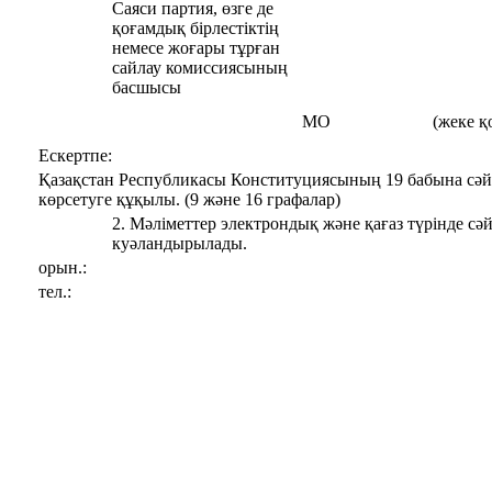
Саяси партия, өзге де
қоғамдық бірлестіктің
немесе жоғары тұрған
сайлау комиссиясының
басшысы
МО
(жеке қ
Ескертпе:
Қазақстан Республикасы Конституциясының 19 бабына сәйк
көрсетуге құқылы. (9 және 16 графалар)
2. Мәліметтер электрондық және қағаз түрінде с
куәландырылады.
орын.:
тел.: