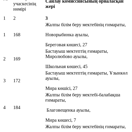
Сайлау комиссиясының орналасқан
учаскесінің
жері
нөмірі
1
2
3
Жалпы білім беру мектебінің ғимараты,
1
168
Новорыбинка ауылы,
Береговая көшесі, 27
Бастауыш мектептің ғимараты,
Миролюбово ауылы,
2
169
Школьная көшесі, 45
Бастауыш мектептің ғимараты, Ұзынкөл
ауылы,
3
172
Мира көшісі, 27
Жалпы білім беру мектебі-балабақша
ғимараты,
4
184
Благовещенка ауылы,
Мира көшесі, 7
Жалпы білім беру мектебінің ғимараты,