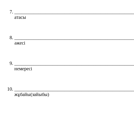
__________________________________________________
атасы
__________________________________________________
әжесі
_________________________________________________
немересі
__________________________________________________
жұбайы(зайыбы)