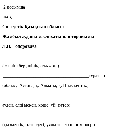
2 қосымша
нұсқа
Солтүстік Қазақстан облысы
Жамбыл ауданы мәслихатының төрайымы
Л.В. Топороваға
_____________________________________________
( өтініш берушінің аты-жөні)
_____________________________________тұратын
(облыс, Астана, қ. Алматы, қ. Шымкент қ.,
___________________________________________________
аудан, елді мекен, көше, үй, пәтер)
_______________________________________________
(қызметтік, пәтердегі, ұялы телефон нөмірлері)