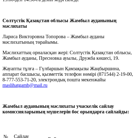
Солтүстік Қазақстан облысы Жамбыл ауданы
ның
мәслихаты
Лариса Викторовна Топорова – Жамбыл ауданы
мәслихатының төрайымы.
Мәслихаттың орналасқан жері: Солтүстік Қазақстан облысы,
Жамбыл ауданы, Пресновка ауылы, Дружба көшесі, 19.
Жауапты тұлға – Гүлбаршын Қамзақызы Жаңбыршина,
аппарат басшысы, қызметтік телефон нөмірі (871544) 2-19-00,
8-777-553-71-20, электрондық пошта мекенжайы
maslihatgamb@mail.ru
Жамбыл
ауданының
мәслихаты
учаскелік
сайлау
комиссияларының мүшелерін бос орындарға сайлайды:
Сайлау
№