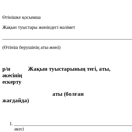
Өтінішке қосымша
Жақын туыстары жөніндегі мәлімет
_______________________________________________________
(Өтініш берушінің аты-жөні)
р/н Жақын туыстарының тегі, аты,
әкесінің
ескерту
аты (болған
жағдайда)
__________________________________________________
әкесі