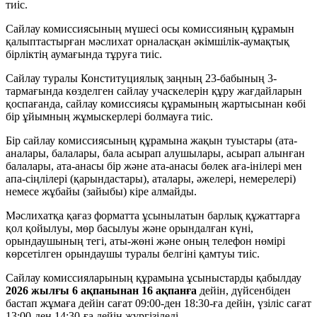
тиіс.
Сайлау комиссиясының мүшесі осы комиссияның құрамын
қалыптастырған мәслихат орналасқан әкімшілік-аумақтық
бірліктің аумағында тұруға тиіс.
Сайлау туралы Конституциялық заңның 23-бабының 3-
тармағында көзделген сайлау учаскелерін құру жағдайларын
қоспағанда, сайлау комиссиясы құрамының жартысынан көбі
бір ұйымның жұмыскерлері болмауға тиіс.
Бір сайлау комиссиясының құрамына жақын туыстары (ата-
аналары, балалары, бала асырап алушылары, асырап алынған
балалары, ата-анасы бір және ата-анасы бөлек аға-інілері мен
апа-сіңлілері (қарындастары), аталары, әжелері, немерелері)
немесе жұбайы (зайыбы) кіре алмайды.
Мәслихатқа қағаз форматта ұсынылатын барлық құжаттарға
қол қойылуы, мөр басылуы және орындалған күні,
орындаушының тегі, аты-жөні және оның телефон нөмірі
көрсетілген орындаушы туралы белгіні қамтуы тиіс.
Сайлау комиссияларының құрамына ұсыныстарды қабылдау
2026 жылғы 6 ақпанынан 16 ақпанға
дейін, дүйсенбіден
бастап жұмаға дейін сағат 09:00-ден 18:30-ға дейін, үзіліс сағат
13:00-ден 14:30-ға дейін жүргізіледі.