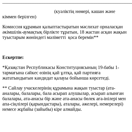
_______________________________________________________
(куәліктің нөмері, кашан және
кіммен берілген)
Комиссия құрамын қалыптастыратын мәслихат орналасқан
әкімшілік-аумақтық бірлікте тұратын, 18 жастан асқан жақын
туыстарым жөніндегі мәліметті қоса беремін**
Ескертпе:
*Қазақстан Республикасы Конституциясының 19-бабы 1-
тармағына сәйкес өзінің қай ұлтқа, қай партияға
жататындығын кандидат қалауы бойынша көрсетеді.
** Сайлау учаскелерінің құрамына жақын туыстар (ата-
аналары, балалары, бала асырап алушылар, асырап алынған
балалары, ата-анасы бір және ата-анасы бөлек аға-інілері мен
апа-сіңлілері (қарындастары), аталары, әжелері, немерелері)
немесе жұбайы (зайыбы) кіре алмайды.