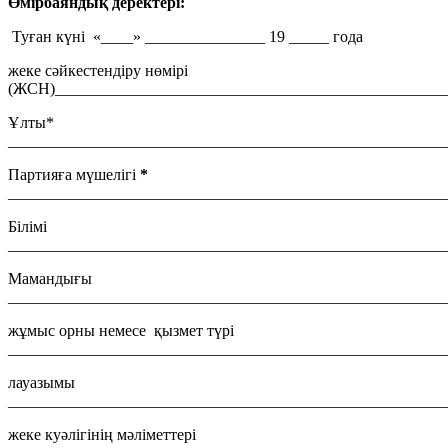
Өмірбаяндық деректері:
Туған күні «____» _______________ 19 _____ года
жеке сәйкестендіру нөмірі
(ЖСН)_________________________________________________
Ұлты*
_______________________________________________________
Партияға мүшелігі
*
_______________________________________________________
Білімі
_______________________________________________________
Мамандығы
_______________________________________________________
жұмыс орны немесе қызмет түрі
_______________________________________________________
лауазымы
_______________________________________________________
жеке куәлігінің мәліметтері