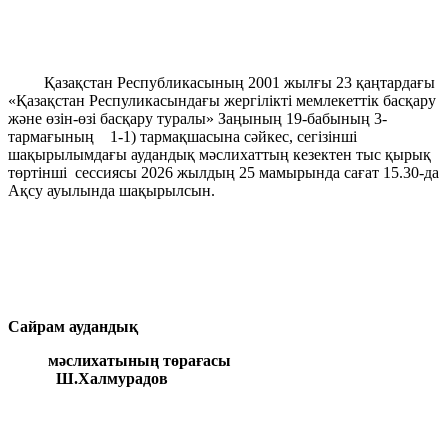
Қазақстан Республикасының 2001 жылғы 23 қаңтардағы
«Қазақстан Респуликасындағы жергілікті мемлекеттік басқару
және өзін-өзі басқару туралы» Заңының 19-бабының 3-
тармағының 1-1) тармақшасына сәйкес, сегізінші
шақырылымдағы аудандық мәслихаттың кезектен тыс қырық
төртінші сессиясы 2026 жылдың 25 мамырында сағат 15.30-да
Ақсу ауылында шақырылсын.
Сайрам аудандық
мәслихатының төрағасы
Ш.Халмурадов