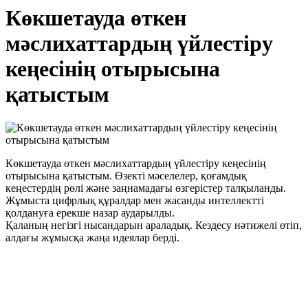
Көкшетауда өткен
мәслихаттардың үйлестіру
кеңесінің отырысына
қатыстым
Көкшетауда өткен мәслихаттардың үйлестіру кеңесінің
отырысына қатыстым. Өзекті мәселелер, қоғамдық
кеңестердің рөлі және заңнамадағы өзгерістер талқыланды.
Жұмыста цифрлық құралдар мен жасанды интеллектті
қолдануға ерекше назар аударылды.
Қаланың негізгі нысандарын араладық. Кездесу нәтижелі өтіп,
алдағы жұмысқа жаңа идеялар берді.