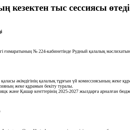
 кезектен тыс сессиясы өтеді
і
ігі ғимаратының № 224-кабинетінде Рудный қалалық мәслихатыны
ласы әкімдігінің қалалық тұрғын үй комиссиясының жеке құрам
ссияның жеке құрамын бекіту туралы.
к және Қашар кенттерінің 2025-2027 жылдарға арналған бюджет
)