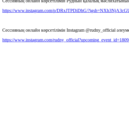
Сессияның онлайн көрсетілімін Рудный қалалық мәслихатының I
https://www.instagram.com/p/DRxJTPDiDhG/?igsh=NXh3NjA3c
Сессияның онлайн көрсетілімін Instagram @rudny_official әлеум
https://www.instagram.com/rudny_official?upcoming_event_id=18