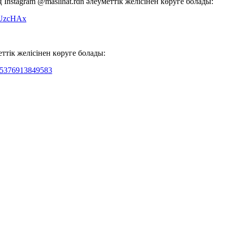
nstagram @maslihat.rdn әлеуметтік желісінен көруге болады:
GUzcHAx
еттік желісінен көруге болады:
095376913849583