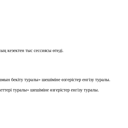
ң кезектен тыс сессиясы өтеді.
ын бекіту туралы» шешіміне өзгерістер енгізу туралы.
тері туралы» шешіміне өзгерістер енгізу туралы.