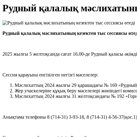
Рудный қалалық мәслихатының
Рудный қалалық мәслихатының кезектен
тыс сессиясы өтед
2025 жылғы 5 желтоқсанда сағат 16.00-де Рудный қаласы әкімд
Сессия қарауына енгізілген негізгі мәселелер:
Мәслихаттың 2024 жылғы 29 қарашадағы № 169 «Рудный қа
Жер учаскелеріне құқық беру мәселелері жөніндегі коми
Мәслихаттың 2024 жылғы 31 желтоқсандағы № 192 «Горняц
Анықтама телефоны 8 (714-31) 3-93-18, 8 (714-31) 4-56-37(қос.1