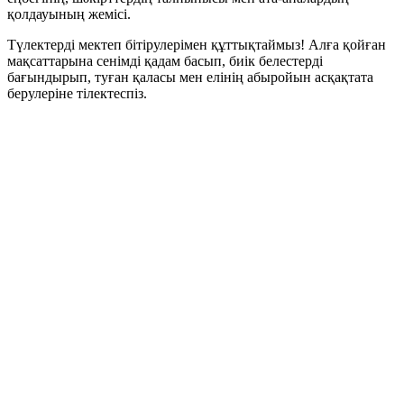
қолдауының жемісі.
Түлектерді мектеп бітірулерімен құттықтаймыз! Алға қойған
мақсаттарына сенімді қадам басып, биік белестерді
бағындырып, туған қаласы мен елінің абыройын асқақтата
берулеріне тілектеспіз.