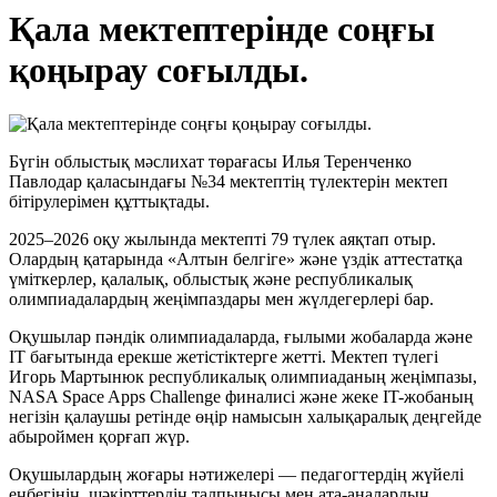
Қала мектептерінде соңғы
қоңырау соғылды.
Бүгін облыстық мәслихат төрағасы Илья Теренченко
Павлодар қаласындағы №34 мектептің түлектерін мектеп
бітірулерімен құттықтады.
2025–2026 оқу жылында мектепті 79 түлек аяқтап отыр.
Олардың қатарында «Алтын белгіге» және үздік аттестатқа
үміткерлер, қалалық, облыстық және республикалық
олимпиадалардың жеңімпаздары мен жүлдегерлері бар.
Оқушылар пәндік олимпиадаларда, ғылыми жобаларда және
IT бағытында ерекше жетістіктерге жетті. Мектеп түлегі
Игорь Мартынюк республикалық олимпиаданың жеңімпазы,
NASA Space Apps Challenge финалисі және жеке IT-жобаның
негізін қалаушы ретінде өңір намысын халықаралық деңгейде
абыроймен қорғап жүр.
Оқушылардың жоғары нәтижелері — педагогтердің жүйелі
еңбегінің, шәкірттердің талпынысы мен ата-аналардың