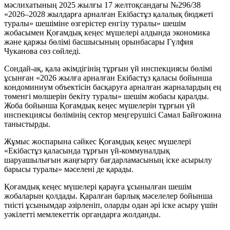
мәслихатының 2025 жылғы 17 желтоқсандағы №296/38
«2026–2028 жылдарға арналған Екібастұз қалалық бюджеті
туралы» шешіміне өзгерістер енгізу туралы» шешім
жобасымен Қоғамдық кеңес мүшелері алдында экономика
және қаржы бөлімі басшысының орынбасары Гүлфия
Чуканова сөз сөйледі.
Сондай-ақ, қала әкімдігінің тұрғын үй инспекциясы бөлімі
ұсынған «2026 жылға арналған Екібастұз қаласы бойынша
кондоминиум объектісін басқаруға арналған жарналардың ең
төменгі мөлшерін бекіту туралы» шешім жобасы қаралды.
Жоба бойынша Қоғамдық кеңес мүшелерін тұрғын үй
инспекциясы бөлімінің сектор меңгерушісі Самал Байғожина
таныстырды.
Жұмыс жоспарына сәйкес Қоғамдық кеңес мүшелері
«Екібастұз қаласында тұрғын үй-коммуналдық
шаруашылығын жаңғырту бағдарламасының іске асырылу
барысы туралы» мәселені де қарады.
Қоғамдық кеңес мүшелері қарауға ұсынылған шешім
жобаларын қолдады. Қаралған барлық мәселелер бойынша
тиісті ұсынымдар әзірленіп, оларды одан әрі іске асыру үшін
уәкілетті мемлекеттік органдарға жолданды.