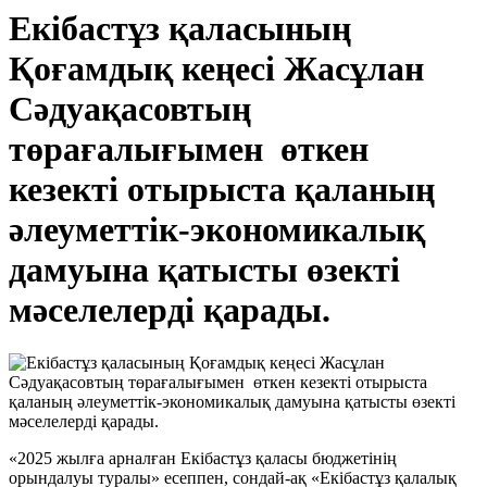
Екібастұз қаласының
Қоғамдық кеңесі Жасұлан
Сәдуақасовтың
төрағалығымен өткен
кезекті отырыста қаланың
әлеуметтік-экономикалық
дамуына қатысты өзекті
мәселелерді қарады.
«2025 жылға арналған Екібастұз қаласы бюджетінің
орындалуы туралы» есеппен, сондай-ақ «Екібастұз қалалық