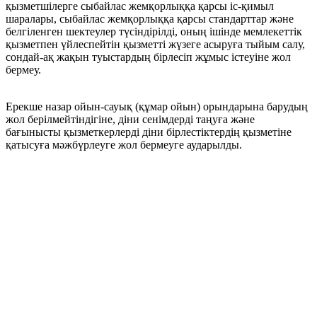
қызметшілерге сыбайлас жемқорлыққа қарсы іс-қимыл
шаралары, сыбайлас жемқорлыққа қарсы стандарттар және
белгіленген шектеулер түсіндірілді, оның ішінде мемлекеттік
қызметпен үйлеспейтін қызметті жүзеге асыруға тыйым салу,
сондай-ақ жақын туыстардың бірлесіп жұмыс істеуіне жол
бермеу.
Ерекше назар ойын-сауық (құмар ойын) орындарына барудың
жол берілмейтіндігіне, діни сенімдерді таңуға және
бағынысты қызметкерлерді діни бірлестіктердің қызметіне
қатысуға мәжбүрлеуге жол бермеуге аударылды.