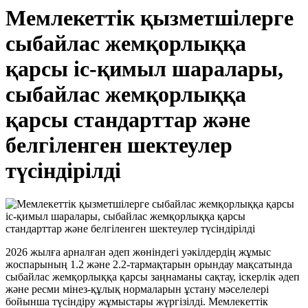
Мемлекеттік қызметшілерге
сыбайлас жемқорлыққа
қарсы іс-қимыл шаралары,
сыбайлас жемқорлыққа
қарсы стандарттар және
белгіленген шектеулер
түсіндірілді
2026 жылға арналған әдеп жөніндегі уәкілдердің жұмыс
жоспарының 1.2 және 2.2-тармақтарын орындау мақсатында
сыбайлас жемқорлыққа қарсы заңнаманы сақтау, іскерлік әдеп
және ресми мінез-құлық нормаларын ұстану мәселелері
бойынша түсіндіру жұмыстары жүргізілді. Мемлекеттік