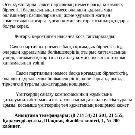
Осы кұжаттарда саяси партияның немесе басқа қоғамдық
бірлестігі басшысының, немесе олардың құрылымды
бөлімшелері басшыларының, және құрылып жатқан
комиссиядан жоғары тұрған комиссия төрағасының қолдары
болуы керек.
Жоғары көрсетілген нысанға қоса тапсырылады:
Саяси партияның немесе басқа қоғамдық бірлестіктің,
олардың құрылымды бөлімшелерінің отырыс хаттамасынан
үзінді, сонымен қатар тиісті сайлау комиссиясының отырыс
хаттамасынан үзінді.
Саяси партияның немесе басқа қоғамдық бірлестіктің,
олардың құрылымды бөлімшелерінің әділет органдарында
тіркелгені туралы құжаттардың көшірмесі.
Үміткердің сайлау комиссиясының жұмысына
қатысуына тиісті мәслихат хатшысының атына келісім туралы
арызы, қосымша үміткердің төл құжатының көшірмесі қажет.
Анықтама телефондары: (8-714-54) 21-201, 21-555,
Қарамеңді ауылы, Шақшақ Жәнібек көшесі, 1, № 200
кабинет.