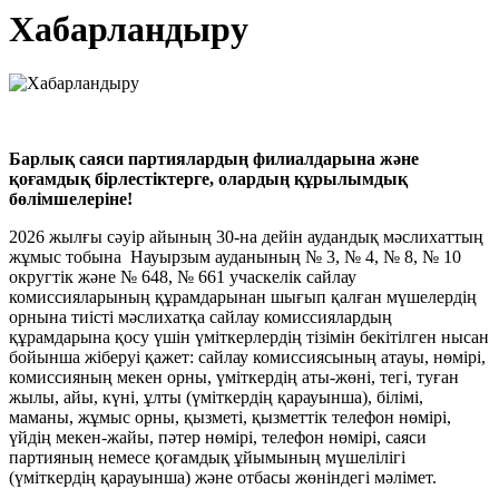
Хабарландыру
Барлық саяси партиялардың филиалдарына және
қоғамдық бірлестіктерге, олардың құрылымдық
бөлімшелеріне!
2026 жылғы сәуір айының 30-на дейін аудандық мәслихаттың
жұмыс тобына Науырзым ауданының № 3, № 4, № 8, № 10
округтік және № 648, № 661 учаскелік сайлау
комиссияларының құрамдарынан шығып қалған мүшелердің
орнына тиісті мәслихатқа сайлау комиссиялардың
құрамдарына қосу үшін үміткерлердің тізімін бекітілген нысан
бойынша жіберуі қажет: сайлау комиссиясының атауы, нөмірі,
комиссияның мекен орны, үміткердің аты-жөні, тегі, туған
жылы, айы, күні, ұлты (үміткердің қарауынша), білімі,
маманы, жұмыс орны, қызметі, қызметтік телефон нөмірі,
үйдің мекен-жайы, пәтер нөмірі, телефон нөмірі, саяси
партияның немесе қоғамдық ұйымының мүшелілігі
(үміткердің қарауынша) және отбасы жөніндегі мәлімет.