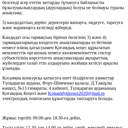
белсенді әсер ететін заттарды тұтынуға байланысты
бұзылушылықтардың (аурулардың) болуы не болмауы туралы
анықтама;
5) кандидаттың дербес деректерін жинауға, өңдеуге, таратуға
және жариялауға келісімді жібереді.
Кандидат осы тармақтың бірінші бөлігінің 3) және 4)
тармақшаларында көзделген анықтамаларды өз бетінше
немесе өзінің қатысуымен Қоғамдық кеңес құрылатын
мемлекеттік органның немесе квазимемлекеттік сектор
субъектісінің көрсетілген анықтамаларды ақпараттық
жүйелерден талап етіп алдыруына жазбаша келісуі арқылы
ұсынады.
Қосымша конкурсқа қатысуға ниет білдірілген азаматтар
Түпқараған ауданы, Форт-Шевченко қаласы, Д.Тәжіұлы
көшесі, №13 ғимараты, 4 кабинет, Түпқараған ауданының
Қоғамдық Кеңесі және
Kogamdykkenes2020@mail.ru
электрондық поштасына құжаттарды тапсыруға болады.
Жұмыс тәртібі: 09.00-ден 18.30-ға дейін,
Түскі үзіліс 12.30-дан 14.00-ге дейін, сенбі, жексенбі демалыс