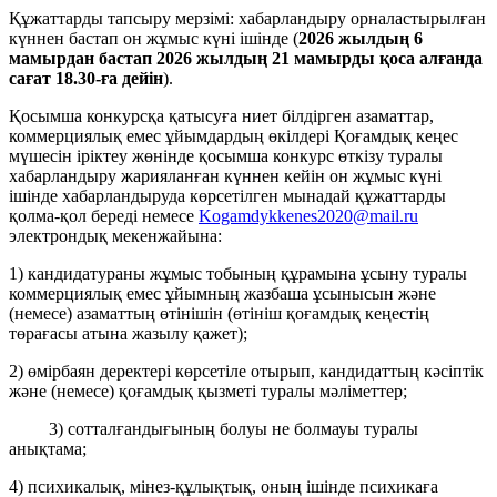
Құжаттарды тапсыру мерзімі: хабарландыру орналастырылған
күннен бастап он жұмыс күні ішінде (
2026 жылдың 6
мамырдан бастап 2026 жылдың 21 мамырды қоса алғанда
сағат 18.30-ға дейін
).
Қосымша конкурсқа қатысуға ниет білдірген азаматтар,
коммерциялық емес ұйымдардың өкілдері Қоғамдық кеңес
мүшесін іріктеу жөнінде қосымша конкурс өткізу туралы
хабарландыру жарияланған күннен кейін он жұмыс күні
ішінде хабарландыруда көрсетілген мынадай құжаттарды
қолма-қол береді немесе
Kogamdykkenes2020@mail.ru
электрондық мекенжайына:
1) кандидатураны жұмыс тобының құрамына ұсыну туралы
коммерциялық емес ұйымның жазбаша ұсынысын және
(немесе) азаматтың өтінішін (өтініш қоғамдық кеңестің
төрағасы атына жазылу қажет);
2) өмірбаян деректері көрсетіле отырып, кандидаттың кәсіптік
және (немесе) қоғамдық қызметі туралы мәліметтер;
3) сотталғандығының болуы не болмауы туралы
анықтама;
4) психикалық, мінез-құлықтық, оның ішінде психикаға