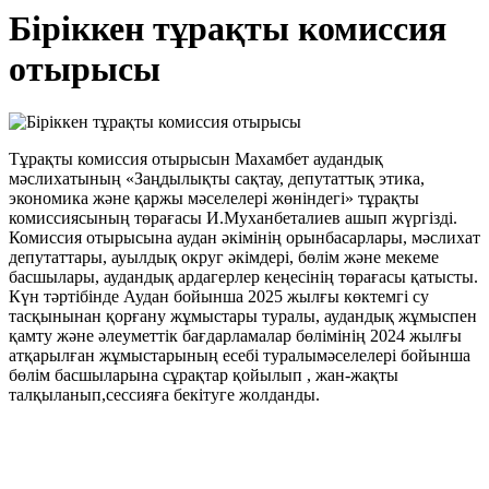
Біріккен тұрақты комиссия
отырысы
Тұрақты комиссия отырысын Махамбет аудандық
мәслихатының «Заңдылықты сақтау, депутаттық этика,
экономика және қаржы мәселелері жөніндегі» тұрақты
комиссиясының төрағасы И.Муханбеталиев ашып жүргізді.
Комиссия отырысына аудан әкімінің орынбасарлары, мәслихат
депутаттары, ауылдық округ әкімдері, бөлім және мекеме
басшылары, аудандық ардагерлер кеңесінің төрағасы қатысты.
Күн тәртібінде Аудан бойынша 2025 жылғы көктемгі су
тасқынынан қорғану жұмыстары туралы, аудандық жұмыспен
қамту және әлеуметтік бағдарламалар бөлімінің 2024 жылғы
атқарылған жұмыстарының есебі туралымәселелері бойынша
бөлім басшыларына сұрақтар қойылып , жан-жақты
талқыланып,сессияға бекітуге жолданды.