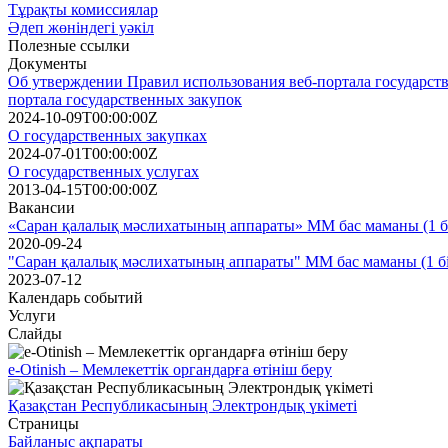
Тұрақты комиссиялар
Әдеп жөніндегі уәкіл
Полезные ссылки
Документы
Об утверждении Правил использования веб-портала государств
портала государственных закупок
2024-10-09T00:00:00Z
О государственных закупках
2024-07-01T00:00:00Z
О государственных услугах
2013-04-15T00:00:00Z
Вакансии
«Саран қалалық мәслихатының аппараты» ММ бас маманы (1 бі
2020-09-24
"Саран қалалық мәслихатының аппараты" ММ бас маманы (1 бір
2023-07-12
Календарь событий
Услуги
Слайды
e-Otinish – Мемлекеттік органдарға өтініш беру
Қазақстан Республикасының Электрондық үкіметі
Страницы
Байланыс ақпараты