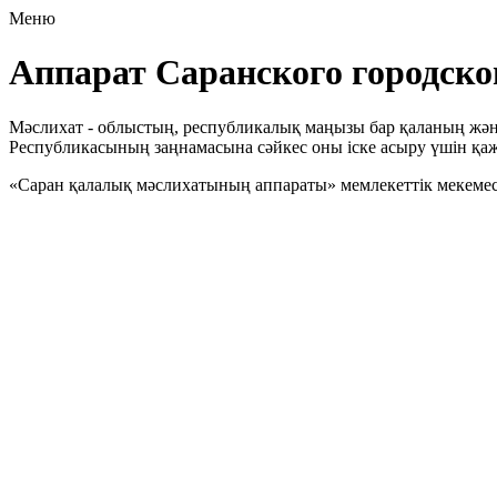
Меню
Аппарат Саранского городско
Мәслихат - облыстың, республикалық маңызы бар қаланың және
Республикасының заңнамасына сәйкес оны іске асыру үшін қа
«Саран қалалық мәслихатының аппараты» мемлекеттік мекемесі