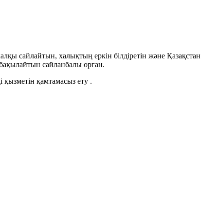
лқы сайлайтын, халықтың еркін білдіретін және Қазақстан
бақылайтын сайланбалы орган.
 қызметін қамтамасыз ету .