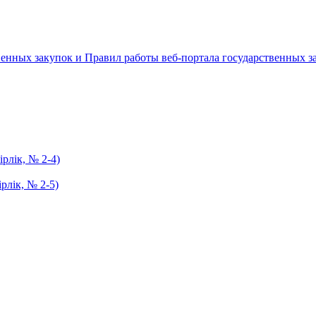
енных закупок и Правил работы веб-портала государственных за
рлік, № 2-4)
лік, № 2-5)