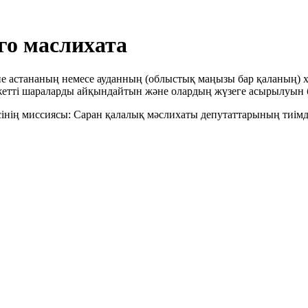
го маслихата
 астананың немесе ауданның (облыстық маңызы бар қаланың) ха
жетті шараларды айқындайтын және олардың жүзеге асырылуын 
нің миссиясы: Саран қалалық мәслихаты депутаттарының тиімді