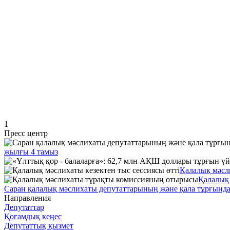
1
Пресс центр
жылғы 4 тамыз
Қалалық мәсли
Қалалық
Саран қалалық мәслихаты депутаттарының және қала тұрғынд
Направления
Депутаттар
Қоғамдық кеңес
Депутаттық қызмет