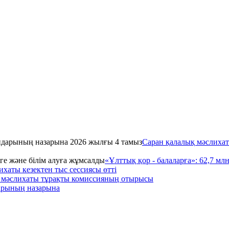
Саран қалалық мәслиха
«Ұлттық қор - балаларға»: 62,7 м
хаты кезектен тыс сессиясы өтті
 мәслихаты тұрақты комиссияның отырысы
арының назарына