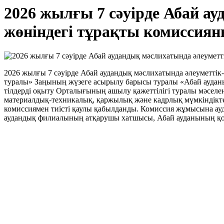
2026 жылғы 7 сәуірде Абай а
жөніндегі тұрақты комиссиян
2026 жылғы 7 сәуірде Абай аудандық мәслихатында әлеуметтік
туралы» Заңының жүзеге асырылу барысы туралы «Абай аудан
тілдерді оқыту Орталығының ашылу қажеттілігі туралы мәселені 
материалдық-техникалық, қаржылық және кадрлық мүмкіндікте
комиссиямен тиісті қаулы қабылданды. Комиссия жұмысына ау
аудандық филиалының атқарушы хатшысы, Абай ауданының қоғ