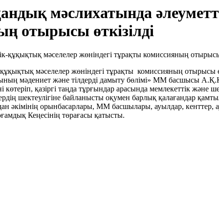
удандық мәслихатында әлеумет
ың отырысы өткізілді
-құқықтық мәселелер жөніндегі тұрақты комиссияның отырысы ө
ының мәдениет және тілдерді дамыту бөлімі» ММ басшысы А.Қ
көтеріп, қазіргі таңда тұрғындар арасында мемлекеттік және шет
рдің шектеулігіне байланысты оқумен барлық қалағандар қамт
дан әкімінің орынбасарлары, ММ басшылары, ауылдар, кенттер
амдық Кеңесінің төрағасы қатысты.