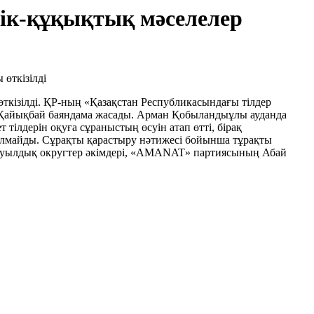
тік-құқықтық мәселелер
ткізілді. ҚР-ның «Қазақстан Республикасындағы тілдер
.Қайықбай баяндама жасады. Арман Қобыландыұлы ауданда
 тілдерін оқуға сұраныстың өсуін атап өтті, бірақ
ылмайды. Сұрақты қарастыру нәтижесі бойынша тұрақты
, ауылдық округтер әкімдері, «AMANAT» партиясының Абай