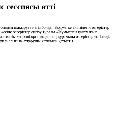
с сессиясы өтті
ессияны шақыруға негіз болды. Бюджетке енгізілетін өзгерістер
жесіне өзгерістер енгізу туралы «Жұмыспен қамту және
ативтік-кеңесші органдарының құрамына өзгерістер енгізілді.
қ филиалының атқарушы хатшысы қатысты