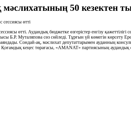
ық мәслихатының 50 кезектен ты
ессиясы өтті. Аудандық бюджетке өзгерістер енгізу қажеттілігі с
ы Б.Р. Муталяпова сөз сөйледі. Тұрғын үй көмегін көрсету Ере
яндады. Сондай-ақ, мәслихат депутаттарымен ауданның консульт
ың Қоғамдық кеңес төрағасы, «AMANAT» партиясының ауданды