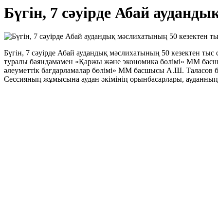
Бүгін, 7 сәуірде Абай ауданд
Бүгін, 7 сәуірде Абай аудандық мәслихатының 50 кезектен тыс с
туралы баяндамамен «Қаржы және экономика бөлімі» ММ басшыс
әлеуметтік бағдарламалар бөлімі» ММ басшысы А.Ш. Таласов ба
Сессияның жұмысына аудан әкімінің орынбасарлары, ауданн