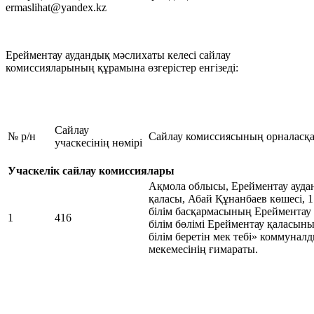
ermaslihat@yandex.kz
Ерейментау аудандық мәслихаты келесі сайлау
комиссияларының құрамына өзгерістер енгізеді:
Сайлау
№ р/н
Сайлау комиссиясының орналасқа
учаскесінің нөмірі
Учаскелік сайлау комиссиялары
Ақмола облысы, Ерейментау ауда
қаласы, Абай Құнанбаев көшесі,
білім басқармасының Ерейментау
1
416
білім бөлімі Ерейментау қаласын
білім беретін мек тебі» коммунал
мекемесінің ғимараты.