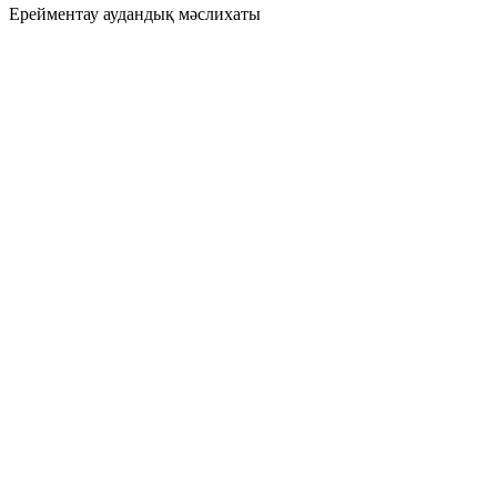
Ерейментау аудандық мәслихаты