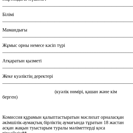
_______________________________________________________
Білімі
_______________________________________________________
Мамандығы
_______________________________________________________
Жұмыс орны немесе кәсіп түрі
_______________________________________________________
Атқаратын қызметі
_______________________________________________________
Жеке куәліктің деректері
_______________________________________________________
(куәлік нөмірі, қашан және кім
берген)
Комиссия құрамын қалыптастыратын мәслихат орналасқан
әкімшілік-аумақтық бірліктің аумағында тұратын 18 жастан
асқан жақын туыстарым туралы мәліметтерді қоса