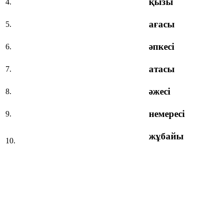
қызы
4.
ағасы
5.
әпкесі
6.
атасы
7.
әжесі
8.
немересі
9.
жұбайы
10.