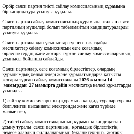
Әрбір саяси партия тиісті сайлау комиссиясының құрамына
бір кандидатура ұсынуға құқылы.
Саяси партия сайлау комиссиясының құрамына аталған саяси
партияның мүшелері болып табылмайтын кандидатураларды
ұсынуға құқылы.
Саяси партиялардан ұсыныстар түспеген жағдайда
мәслихаттар сайлау комиссиясын өзге қоғамдық
бірлестіктердің және жоғары тұрған сайлау комиссияларының
ұсынысы бойынша сайлайды.
Саяси партиялар, өзге қоғамдық бірлестіктер, олардың
құрылымдық бөлімшелері және құрылатындарға қатысты
жоғары тұрған сайлау комиссиялары
2026 жылғы 14
мамырдан 27 мамырға дейін
мәслихатқа келесі құжаттарды
ұсынады:
1) сайлау комиссияларының құрамына кандидатуралар туралы
белгіленген нысандағы электронды және қағаз түрінде
мәліметтер;
2) тиісті сайлау комиссияларының құрамына кандидаттар
ұсыну туралы саяси партияның, қоғамдық бірлестіктің
немесе олардың филиалдарының (өкілдіктерінің), жоғары