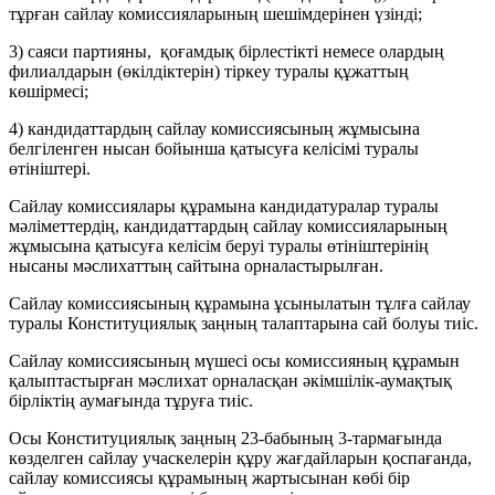
тұрған сайлау комиссияларының шешімдерінен үзінді;
3) саяси партияны, қоғамдық бірлестікті немесе олардың
филиалдарын (өкілдіктерін) тіркеу туралы құжаттың
көшірмесі;
4) кандидаттардың сайлау комиссиясының жұмысына
белгіленген нысан бойынша қатысуға келісімі туралы
өтініштері.
Сайлау комиссиялары құрамына кандидатуралар туралы
мәліметтердің, кандидаттардың сайлау комиссияларының
жұмысына қатысуға келісім беруі туралы өтініштерінің
нысаны мәслихаттың сайтына орналастырылған.
Сайлау комиссиясының құрамына ұсынылатын тұлға сайлау
туралы Конституциялық заңның талаптарына сай болуы тиіс.
Сайлау комиссиясының мүшесі осы комиссияның құрамын
қалыптастырған мәслихат орналасқан әкімшілік-аумақтық
бірліктің аумағында тұруға тиіс.
Осы Конституциялық заңның 23-бабының 3-тармағында
көзделген сайлау учаскелерін құру жағдайларын қоспағанда,
сайлау комиссиясы құрамының жартысынан көбі бір