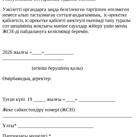
Уәкілетті органдарға заңда белгіленген тәртіппен өтелмеген
немесе алып тасталмаған сотталғандығымның, iс-әрекетке
қабiлетсiз, iс-әрекетке қабiлетi шектеулi екенімді тану туралы
сот шешімінің жоқтығы мәніне сауалдар жіберу үшін менің
ЖСН-ді пайдалануға келісімімді беремін.
2026 жылғы «____»____________
_________________________
(өтініш берушінің қолы)
Өмірбаяндық деректер:
Туған күні 19 _____ жылғы «____» _______________
Жеке сәйкестендіру номері (ЖСН)
_____________________________________________________
Ұлты* _______________________________
Партиядағы мүшелігі *