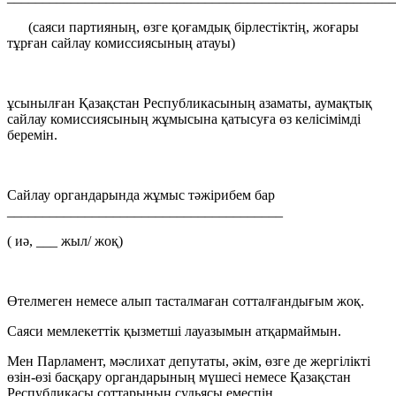
(саяси партияның, өзге қоғамдық бірлестіктің, жоғары
тұрған сайлау комиссиясының атауы)
ұсынылған Қазақстан Республикасының азаматы, аумақтық
сайлау комиссиясының жұмысына қатысуға өз келісімімді
беремін.
Сайлау органдарында жұмыс тәжірибем бар
_______________________________________
( иә, ___ жыл/ жоқ)
Өтелмеген немесе алып тасталмаған сотталғандығым жоқ.
Саяси мемлекеттік қызметші лауазымын атқармаймын.
Мен Парламент, мәслихат депутаты, әкім, өзге де жергілікті
өзін-өзі басқару органдарының мүшесі немесе Қазақстан
Республикасы соттарының судьясы емеспін.