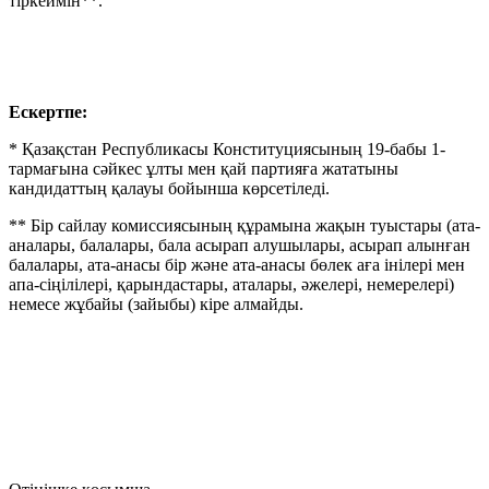
тіркеймін**.
Ескертпе:
* Қазақстан Республикасы Конституциясының 19-бабы 1-
тармағына сәйкес ұлты мен қай партияға жататыны
кандидаттың қалауы бойынша көрсетіледі.
** Бір сайлау комиссиясының құрамына жақын туыстары (ата-
аналары, балалары, бала асырап алушылары, асырап алынған
балалары, ата-анасы бір және ата-анасы бөлек аға інілері мен
апа-сіңілілері, қарындастары, аталары, әжелері, немерелері)
немесе жұбайы (зайыбы) кіре алмайды.