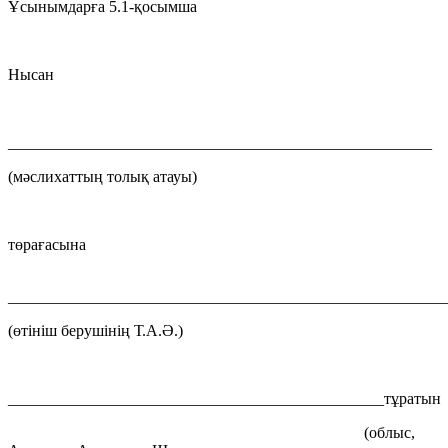
Ұсынымдарға 5.1-қосымша
Нысан
_____________________________________________________
(мәслихаттың толық атауы)
төрағасына
_______________________________________________________
(өтініш берушінің Т.А.Ә.)
_______________________________________________тұратын
(облыс,