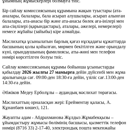
ұйымның жұмыскерлері болмауға тиіс.
Бір сайлау комиссиясының құрамына жақын туыстары (ата-
аналары, балалары, бала асырап алушылары, асырап алынған
балалары, ата-анасы бір және ата-анасы бөлек аға-інілері мен
апа-сіңлілері (қарындастары), аталары, әжелері, немерелері)
немесе жұбайы (зайыбы) кіре алмайды.
Мәслихатқа ұсынылатын барлық қағаз нұсқадағы құжаттарда
басшының қолы қойылған, мөрмен бекітілген және орындалу
күні, орындаушының фамилиясы, аты-жөні мен телефон
нөмірі көрсетілген болуы тиіс.
Сайлау комиссиясының құрамы бойынша ұсыныстарды
қабылдау
2026 жылғы 27 мамырға
дейін дүйсенбі мен жұма
аралығында сағ. 09:00-ден 18:30-ға дейін, үзіліс сағ.13:00-ден
14:30-ға дейін.
Әбжіков Медеу Ерболұлы – аудандық мәслихат төрағасы.
Мәслихаттың орналасқан жері: Ерейментау қаласы, А.
Құнанбаев көшесі, 121.
Жауапты адам - Абдрахманова Жұлдыз Жұмабекқызы –
ұйымдастыру жұмысы бөлімінің басшысы, қызметтік телефон
нөмірі (8716 33) 2-17-40, электрондық пошта мекенжайы