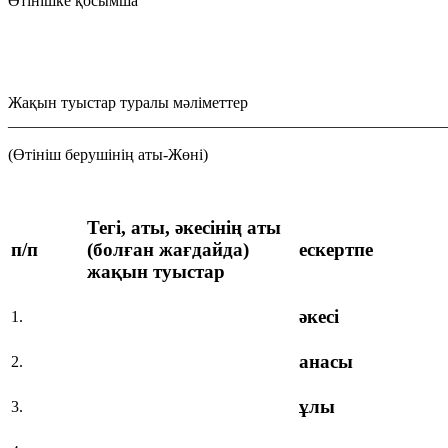
Өтінішке қосымша
Жақын туыстар туралы мәліметтер
_______________________________________________________
(Өтініш берушінің аты-Жөні)
Тегі, аты, әкесінің аты
п/п
(болған жағдайда)
ескертпе
жақын туыстар
әкесі
1.
анасы
2.
ұлы
3.