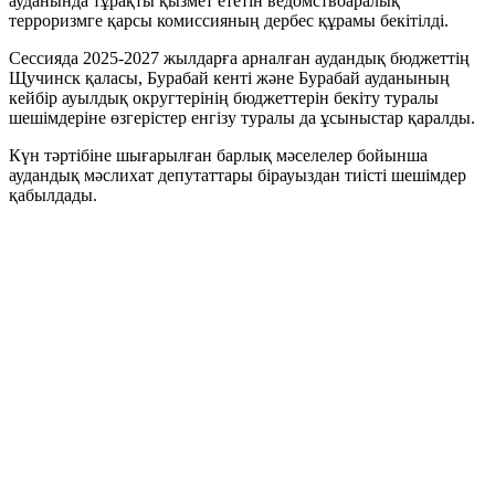
ауданында тұрақты қызмет ететін ведомствоаралық
терроризмге қарсы комиссияның дербес құрамы бекітілді.
Сессияда 2025-2027 жылдарға арналған аудандық бюджеттің
Щучинск қаласы, Бурабай кенті және Бурабай ауданының
кейбір ауылдық округтерінің бюджеттерін бекіту туралы
шешімдеріне өзгерістер енгізу туралы да ұсыныстар қаралды.
Күн тәртібіне шығарылған барлық мәселелер бойынша
аудандық мәслихат депутаттары бірауыздан тиісті шешімдер
қабылдады.