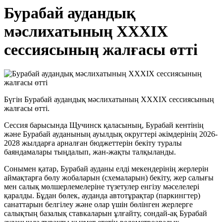
Бурабай аудандық
мәслихатының XXXIX
сессиясының жалғасы өтті
Бүгін Бурабай аудандық мәслихатының XXXIX сессиясының
жалғасы өтті.
Сессия барысында Щучинск қаласының, Бурабай кентінің
және Бурабай ауданының ауылдық округтері әкімдерінің 2026-
2028 жылдарға арналған бюджеттерін бекіту туралы
баяндамалары тыңдалып, жан-жақты талқыланды.
Сонымен қатар, Бурабай ауданы елді мекендерінің жерлерін
аймақтарға бөлу жобаларын (схемаларын) бекіту, жер салығы
мен салық мөлшерлемелеріне түзетулер енгізу мәселелері
қаралды. Бұдан бөлек, ауданда автотұрақтар (паркингтер)
санаттарын белгілеу және олар үшін бөлінген жерлерге
салықтың базалық ставкаларын ұлғайту, сондай-ақ Бурабай