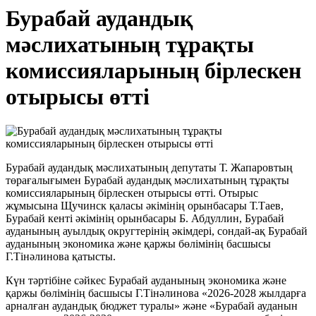
Бурабай аудандық
мәслихатының тұрақты
комиссияларының бірлескен
отырысы өтті
Бурабай аудандық мәслихатының депутаты Т. Жапаровтың
төрағалығымен Бурабай аудандық мәслихатының тұрақты
комиссияларының бірлескен отырысы өтті. Отырыс
жұмысына Щучинск қаласы әкімінің орынбасары Т.Таев,
Бурабай кенті әкімінің орынбасары Б. Абдуллин, Бурабай
ауданының ауылдық округтерінің әкімдері, сондай-ақ Бурабай
ауданының экономика және қаржы бөлімінің басшысы
Г.Тінәлинова қатысты.
Күн тәртібіне сәйкес Бурабай ауданының экономика және
қаржы бөлімінің басшысы Г.Тінәлинова «2026-2028 жылдарға
арналған аудандық бюджет туралы» және «Бурабай ауданын