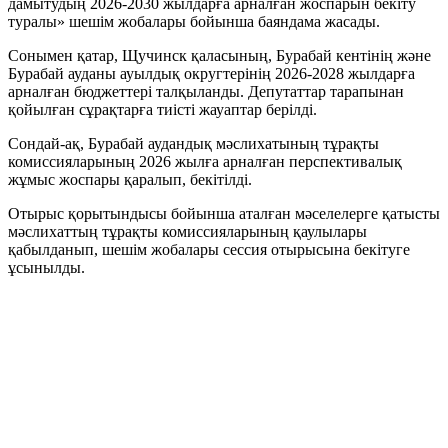
дамытудың 2026-2030 жылдарға арналған жоспарын бекіту
туралы» шешім жобалары бойынша баяндама жасады.
Сонымен қатар, Щучинск қаласының, Бурабай кентінің және
Бурабай ауданы ауылдық округтерінің 2026-2028 жылдарға
арналған бюджеттері талқыланды. Депутаттар тарапынан
қойылған сұрақтарға тиісті жауаптар берілді.
Сондай-ақ, Бурабай аудандық мәслихатының тұрақты
комиссияларының 2026 жылға арналған перспективалық
жұмыс жоспары қаралып, бекітілді.
Отырыс қорытындысы бойынша аталған мәселелерге қатысты
мәслихаттың тұрақты комиссияларының қаулылары
қабылданып, шешім жобалары сессия отырысына бекітуге
ұсынылды.