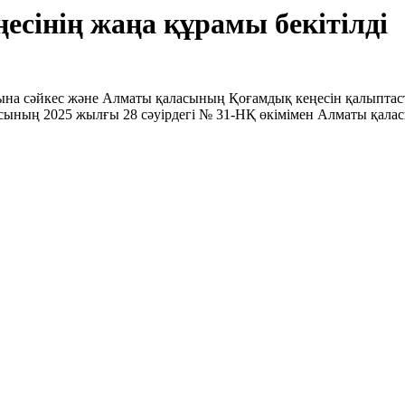
сінің жаңа құрамы бекітілді
ына сәйкес және Алматы қаласының Қоғамдық кеңесін қалыпта
асының 2025 жылғы 28 сәуірдегі № 31-НҚ өкімімен Алматы қалас