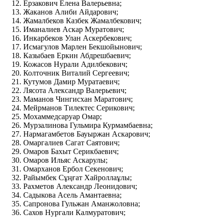
Ерзакович Елена Валерьевна;
Жаканов Алиби Айдарович;
Жамалбеков Казбек Жамалбекович;
Иманалиев Аскар Муратович;
Инкарбеков Улан Аскербекович;
Исмагулов Марлен Бекшойынович;
Казыбаев Еркин Абдрешбаевич;
Кожасов Нурали Адилбекович;
Колточник Виталий Сергеевич;
Кутумов Дамир Муратаевич;
Лясота Александр Валерьевич;
Маманов Чингисхан Маратович;
Мейрманов Тилектес Серикович;
Мохаммедсаруар Омар;
Мурзалинова Гульмира Курмамбаевна;
Нармагамбетов Бауыржан Аскарович;
Омаргалиев Сагат Саятович;
Омаров Бахыт Серикбаевич;
Омаров Ильяс Аскарулы;
Омарханов Ербол Секенович;
Райымбек Сұңғат Хайроллаұлы;
Рахметов Александр Леонидович;
Садыкова Асель Амантаевна;
Сапронова Гульжан Аманжоловна;
Сахов Нургали Калмуратович;