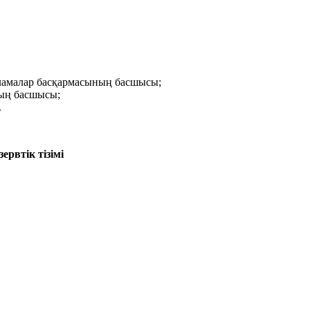
ламалар басқармасының басшысы;
ның басшысы;
.
рвтік тізімі