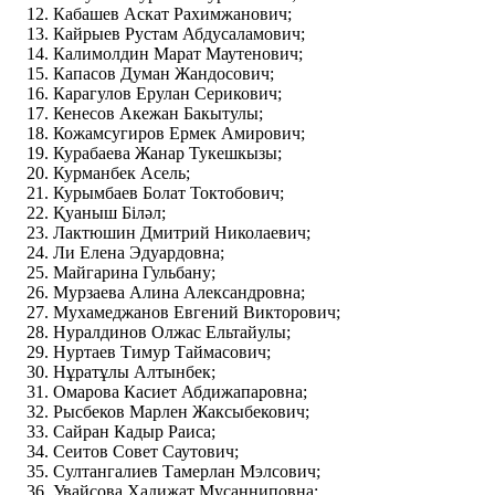
Кабашев Аскат Рахимжанович;
Кайрыев Рустам Абдусаламович;
Калимолдин Марат Маутенович;
Капасов Думан Жандосович;
Карагулов Ерулан Серикович;
Кенесов Акежан Бакытулы;
Кожамсугиров Ермек Амирович;
Курабаева Жанар Тукешкызы;
Курманбек Асель;
Курымбаев Болат Токтобович;
Қуаныш Біләл;
Лактюшин Дмитрий Николаевич;
Ли Елена Эдуардовна;
Майгарина Гульбану;
Мурзаева Алина Александровна;
Мухамеджанов Евгений Викторович;
Нуралдинов Олжас Ельтайулы;
Нуртаев Тимур Таймасович;
Нұратұлы Алтынбек;
Омарова Касиет Абдижапаровна;
Рысбеков Марлен Жаксыбекович;
Сайран Кадыр Раиса;
Сеитов Совет Саутович;
Султангалиев Тамерлан Мэлсович;
Увайсова Хадижат Мусанниповна;