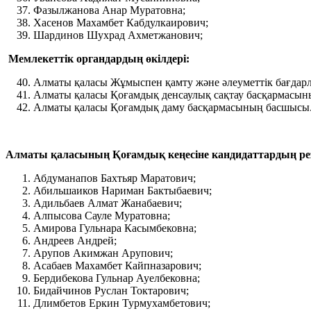
Фазылжанова Анар Муратовна;
Хасенов Махамбет Кабдулкаирович;
Шардинов Шухрад Ахметжанович;
Мемлекеттік органдардың өкілдері:
Алматы қаласы Жұмыспен қамту және әлеуметтік бағдар
Алматы қаласы Қоғамдық денсаулық сақтау басқармасы
Алматы қаласы Қоғамдық даму басқармасының басшысы
Алматы қаласының Қоғамдық кеңесіне кандидаттардың резе
Абдуманапов Бахтьяр Маратович;
Абильшаиков Нариман Бактыбаевич;
Адильбаев Алмат Жанабаевич;
Алпысова Сауле Муратовна;
Амирова Гульнара Касымбековна;
Андреев Андрей;
Арупов Акимжан Арупович;
Асабаев Махамбет Кайпназарович;
Бердибекова Гульнар Ауелбековна;
Бидайчинов Руслан Токтарович;
Длимбетов Еркин Турмухамбетович;