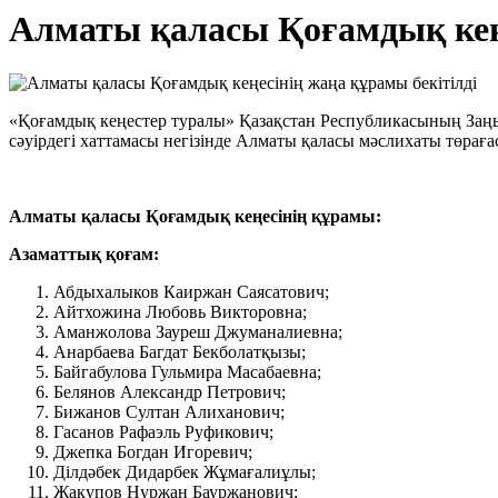
Алматы қаласы Қоғамдық кеңе
«Қоғамдық кеңестер туралы» Қазақстан Республикасының Заң
сәуірдегі хаттамасы негізінде Алматы қаласы мәслихаты төрағ
Алматы
қаласы Қоғамдық кеңесінің құрамы:
Азаматтық
қоғам:
Абдыхалыков Каиржан Саясатович;
Айтхожина Любовь Викторовна;
Аманжолова Зауреш Джуманалиевна;
Анарбаева Багдат Бекболатқызы;
Байгабулова Гульмира Масабаевна;
Белянов Александр Петрович;
Бижанов Султан Алиханович;
Гасанов Рафаэль Руфикович;
Джепка Богдан Игоревич;
Ділдәбек Дидарбек Жұмағалиұлы;
Жакупов Нуржан Бауржанович;