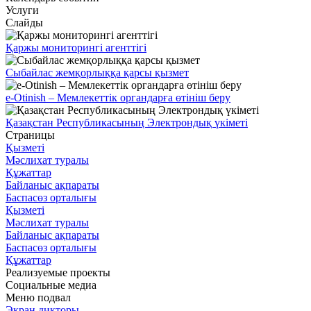
Услуги
Слайды
Қаржы мониторингі агенттігі
Сыбайлас жемқорлыққа қарсы қызмет
e-Otinish – Мемлекеттік органдарға өтініш беру
Қазақстан Республикасының Электрондық үкіметі
Страницы
Қызметі
Мәслихат туралы
Құжаттар
Байланыс ақпараты
Баспасөз орталығы
Қызметі
Мәслихат туралы
Байланыс ақпараты
Баспасөз орталығы
Құжаттар
Реализуемые проекты
Социальные медиа
Меню подвал
Экран дикторы