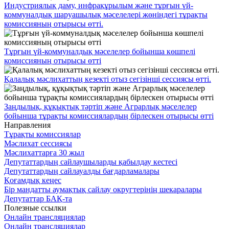
Индустриялық даму, инфрақұрылым және тұрғын үй-
коммуналдық шаруашылық мәселелері жөніндегі тұрақты
комиссияның отырысы өтті.
Тұрғын үй-коммуналдық мәселелер бойынша көшпелі
комиссияның отырысы өтті
Қалалық мәслихаттың кезекті отыз сегізінші сессиясы өтті.
Заңдылық, құқықтық тәртіп және Аграрлық мәселелер
бойынша тұрақты комиссиялардың бірлескен отырысы өтті
Направления
Тұрақты комиссиялар
Мәслихат сессиясы
Мәслихаттарға 30 жыл
Депутаттардың сайлаушыларды қабылдау кестесі
Депутаттардың сайлауалды бағдарламалары
Қоғамдық кеңес
Бір мандатты аумақтық сайлау округтерінің шекаралары
Депутаттар БАҚ-та
Полезные ссылки
Онлайн трансляциялар
Онлайн трансляциялар